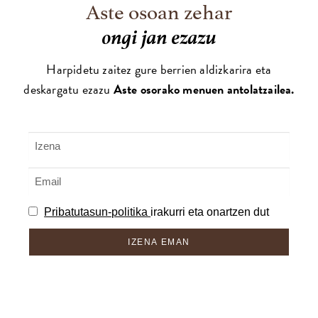
Aste osoan zehar
ongi jan ezazu
Harpidetu zaitez gure berrien aldizkarira eta
deskargatu ezazu
Aste osorako menuen antolatzailea.
Pribatutasun-politika
irakurri eta onartzen dut
IZENA EMAN