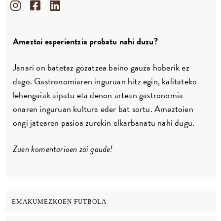
Ameztoi esperientzia probatu nahi duzu?
Janari on batetaz gozatzea baino gauza hoberik ez
dago. Gastronomiaren inguruan hitz egin, kalitateko
lehengaiak aipatu eta denon artean gastronomia
onaren inguruan kultura eder bat sortu. Ameztoien
ongi jatearen pasioa zurekin elkarbanatu nahi dugu.
Zuen komentarioen zai gaude!
EMAKUMEZKOEN FUTBOLA