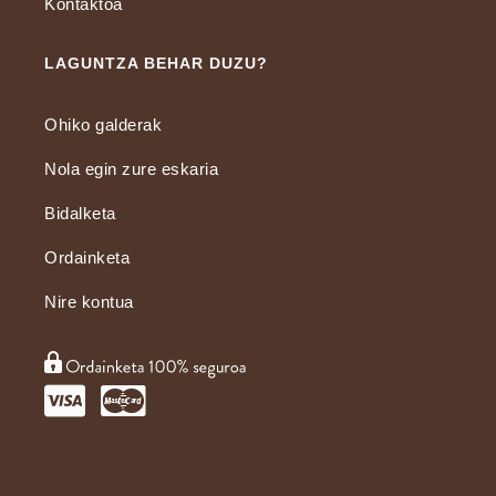
Kontaktoa
LAGUNTZA BEHAR DUZU?
Ohiko galderak
Nola egin zure eskaria
Bidalketa
Ordainketa
Nire kontua