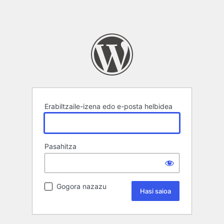
Erabiltzaile-izena edo e-posta helbidea
Pasahitza
Gogora nazazu