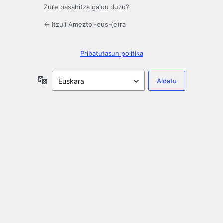
Zure pasahitza galdu duzu?
← Itzuli Ameztoi-eus-(e)ra
Pribatutasun politika
Hizkuntza