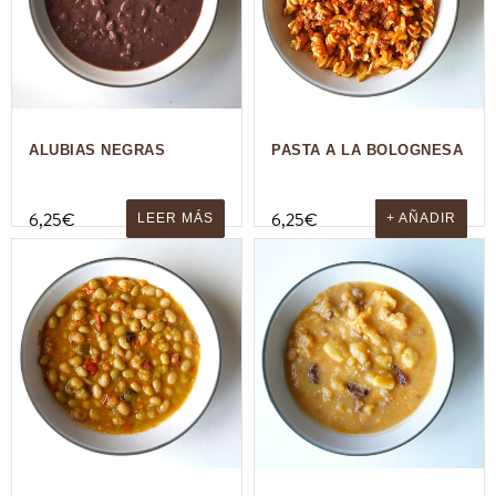
ALUBIAS NEGRAS
PASTA A LA BOLOGNESA
6,25
€
6,25
€
LEER MÁS
+ AÑADIR