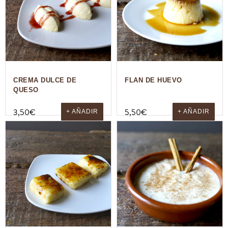
CREMA DULCE DE
FLAN DE HUEVO
QUESO
3,50
€
5,50
€
+ AÑADIR
+ AÑADIR