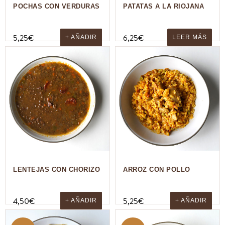
POCHAS CON VERDURAS
PATATAS A LA RIOJANA
5,25
€
6,25
€
+ AÑADIR
LEER MÁS
LENTEJAS CON CHORIZO
ARROZ CON POLLO
4,50
€
5,25
€
+ AÑADIR
+ AÑADIR