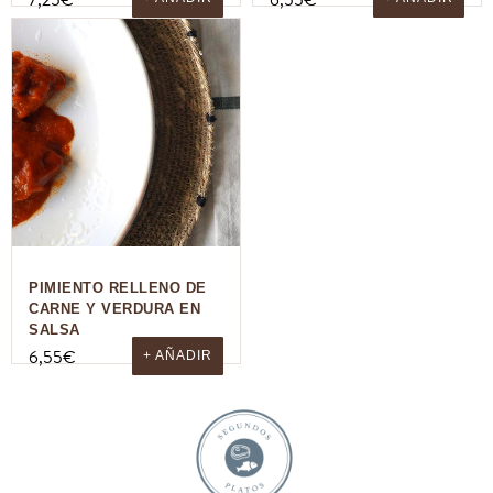
7,25
€
6,55
€
PIMIENTO RELLENO DE
CARNE Y VERDURA EN
SALSA
6,55
€
+ AÑADIR