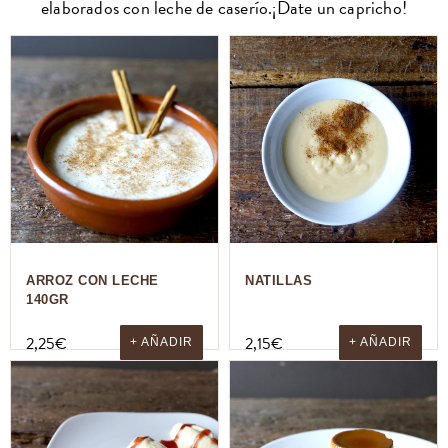
elaborados con leche de caserío.¡Date un capricho!
ARROZ CON LECHE
NATILLAS
140GR
2,25
€
2,15
€
+ AÑADIR
+ AÑADIR