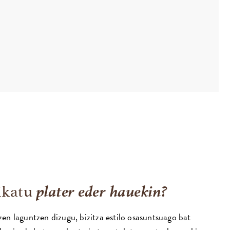
plater eder hauekin?
likatu
en laguntzen dizugu, bizitza estilo osasuntsuago bat