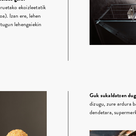
uruetako ekoizleetatik
a). Izan ere, lehen
itugun lehengaiekin
Guk sukaldatzen dug
dizugu, zure ardura b
dendetara, supermerk