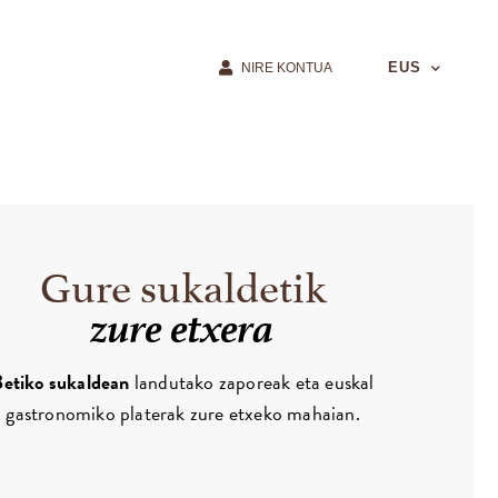
EUS
NIRE KONTUA
Gure sukaldetik
zure etxera
Betiko sukaldean
landutako zaporeak eta euskal
gastronomiko platerak zure etxeko mahaian.