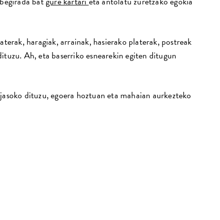
 begirada bat
gure kartari
eta antolatu zuretzako egokia
laterak, haragiak, arrainak, hasierako platerak, postreak
ituzu. Ah, eta baserriko esnearekin egiten ditugun
 jasoko dituzu, egoera hoztuan eta mahaian aurkezteko