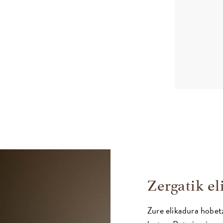
Zergatik e
Zure elikadura hobetz