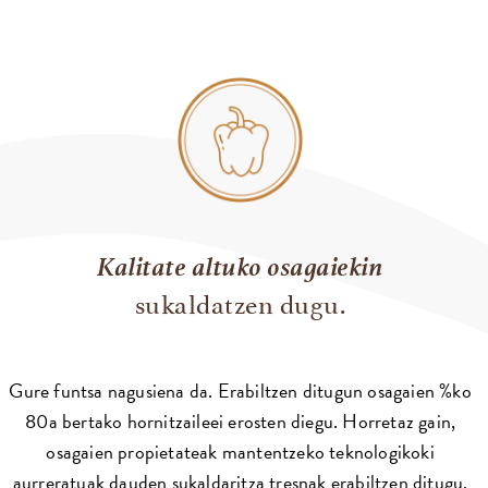
Kalitate altuko osagaiekin
sukaldatzen dugu.
Gure funtsa nagusiena da. Erabiltzen ditugun osagaien %ko
80a bertako hornitzaileei erosten diegu. Horretaz gain,
osagaien propietateak mantentzeko teknologikoki
aurreratuak dauden sukaldaritza tresnak erabiltzen ditugu.