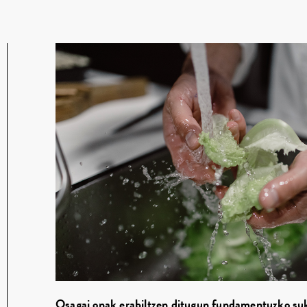
Osagai onak erabiltzen ditugun fundamentuzko suk