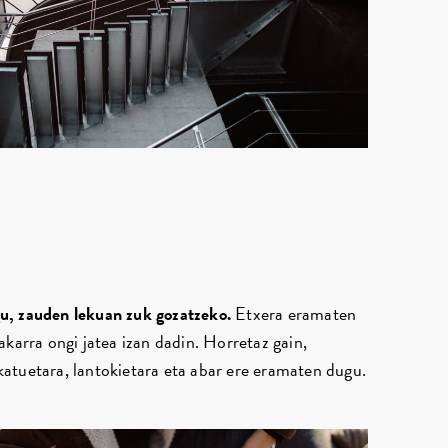
u, zauden lekuan zuk gozatzeko.
Etxera eramaten
akarra ongi jatea izan dadin. Horretaz gain,
atuetara, lantokietara eta abar ere eramaten dugu.