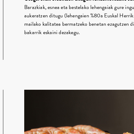
Barazkiak, esnea eta bestelako lehengaiak gure ing
aukeratzen ditugu (lehengaien %80a Euskal Herriko
mailako kalitatea bermatzeko benetan ezagutzen d
bakarrik eskaini dezakegu.