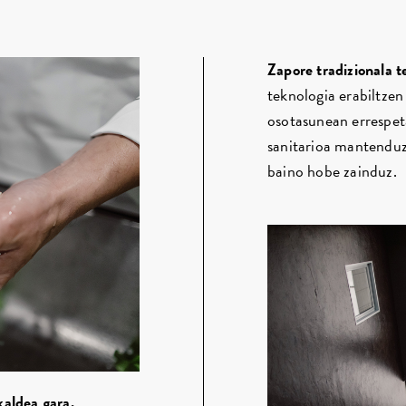
Zapore tradizionala t
teknologia erabiltzen
osotasunean errespeta
sanitarioa mantenduz.
baino hobe zainduz.
aldea gara.