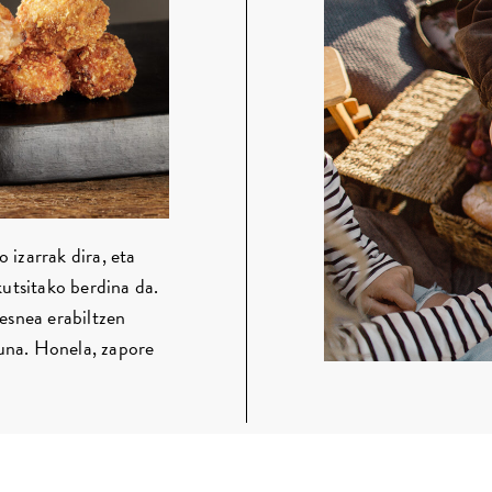
izarrak dira, eta
kutsitako berdina da.
esnea erabiltzen
una. Honela, zapore