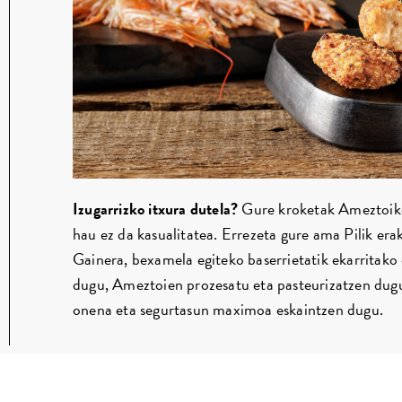
Izugarrizko itxura dutela?
Gure kroketak Ameztoiko 
hau ez da kasualitatea. Errezeta gure ama Pilik era
Gainera, bexamela egiteko baserrietatik ekarritako 
dugu, Ameztoien prozesatu eta pasteurizatzen dug
onena eta segurtasun maximoa eskaintzen dugu.