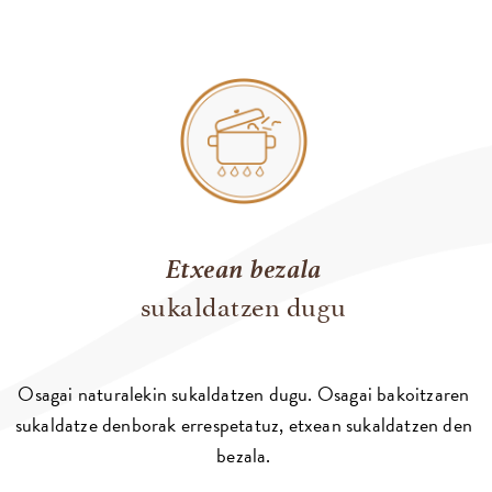
Etxean bezala
sukaldatzen dugu
Osagai naturalekin sukaldatzen dugu. Osagai bakoitzaren
sukaldatze denborak errespetatuz, etxean sukaldatzen den
bezala.