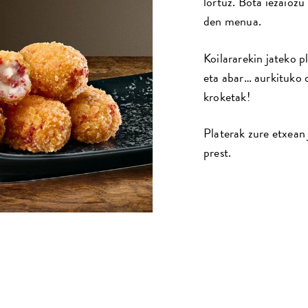
lortuz. Bota iezaiozu
den menua.
Koilararekin jateko p
eta abar… aurkituko d
kroketak!
Platerak zure etxean
prest.