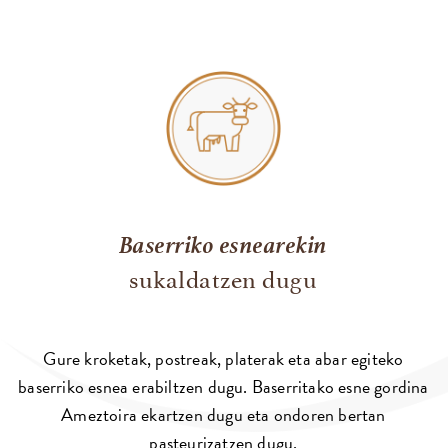
Baserriko esnearekin
sukaldatzen dugu
Gure kroketak, postreak, platerak eta abar egiteko
baserriko esnea erabiltzen dugu. Baserritako esne gordina
Ameztoira ekartzen dugu eta ondoren bertan
pasteurizatzen dugu.