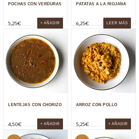
POCHAS CON VERDURAS
PATATAS A LA RIOJANA
5,25
€
6,25
€
+ AÑADIR
LEER MÁS
LENTEJAS CON CHORIZO
ARROZ CON POLLO
4,50
€
5,25
€
+ AÑADIR
+ AÑADIR