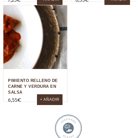
7,25
€
6,55
€
PIMIENTO RELLENO DE
CARNE Y VERDURA EN
SALSA
6,55
€
+ AÑADIR