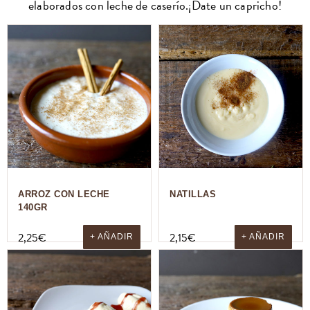
elaborados con leche de caserío.¡Date un capricho!
ARROZ CON LECHE
NATILLAS
140GR
2,25
€
2,15
€
+ AÑADIR
+ AÑADIR