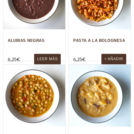
ALUBIAS NEGRAS
PASTA A LA BOLOGNESA
6,25
€
6,25
€
LEER MÁS
+ AÑADIR