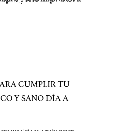
rgética, y utilizar energías renovables
…
PARA CUMPLIR TU
CO Y SANO DÍA A
de empezar el año de la mejor manera