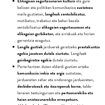
Elikagaien segurtasunaren kultura
eta gure
balioen eta politiken komunikazioa
sustatzea
maila guztietan,
langileak sentsibilizatuz
,
motibatuz, trebatuz eta behar bezala
sentsibilizatuz
elikagaien segurtasunean eta
elikagaien garbiketan
, eta arriskuak eta horien
garrantzia ezagutuz.
Langile guztiek
jarduerak garatzeko
prestakuntza
egokia jasotzen dutela ziurtatu
. Langileek
gainbegiratze egokia
dutela ziurtatu.
Parte hartzen duten alderdi guztien arteko
komunikazio irekia eta argia
sustatzea,
jardueretan zehar eta ondorengo jardueretan,
desbideratzeak eta itxaropenak barne
, talde-
lanaren testuinguruan eta
pertsonarekiko eta
haien aniztasunarekiko errespetuan.