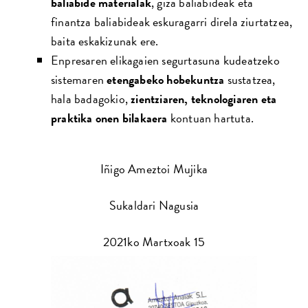
baliabide materialak
, giza baliabideak eta
finantza baliabideak eskuragarri direla ziurtatzea,
baita eskakizunak ere.
Enpresaren elikagaien segurtasuna kudeatzeko
sistemaren
etengabeko hobekuntza
sustatzea,
hala badagokio,
zientziaren, teknologiaren eta
praktika onen
bilakaera
kontuan hartuta.
Iñigo Ameztoi Mujika
Sukaldari Nagusia
2021ko Martxoak 15