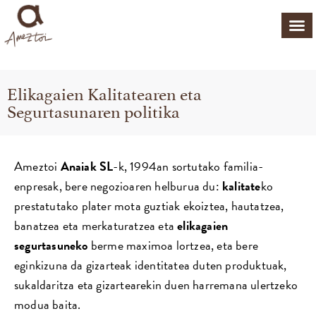
Elikagaien Kalitatearen eta
Segurtasunaren politika
Ameztoi
Anaiak SL
-k, 1994an sortutako familia-
enpresak, bere negozioaren helburua du:
kalitate
ko
prestatutako plater mota guztiak ekoiztea, hautatzea,
banatzea eta merkaturatzea eta
elikagaien
segurtasuneko
berme maximoa lortzea, eta bere
eginkizuna da gizarteak identitatea duten produktuak,
sukaldaritza eta gizartearekin duen harremana ulertzeko
modua baita.