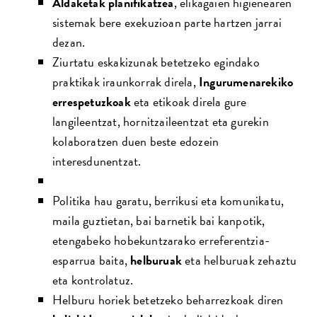
Aldaketak planifikatzea
, elikagaien higienearen
sistemak bere exekuzioan parte hartzen jarrai
dezan.
Ziurtatu eskakizunak betetzeko egindako
praktikak iraunkorrak direla,
Ingurumenarekiko
errespetuzkoak
eta etikoak direla gure
langileentzat, hornitzaileentzat eta gurekin
kolaboratzen duen beste edozein
interesdunentzat.
Politika hau garatu, berrikusi eta komunikatu,
maila guztietan, bai barnetik bai kanpotik,
etengabeko hobekuntzarako erreferentzia-
esparrua baita,
helburuak
eta helburuak zehaztu
eta kontrolatuz.
Helburu horiek betetzeko beharrezkoak diren