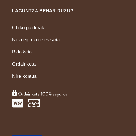
LAGUNTZA BEHAR DUZU?
Ohiko galderak
Nola egin zure eskaria
Bidalketa
Ordainketa
Nire kontua