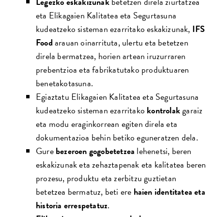
Legezko eskakizunak
betetzen direla ziurtatzea
eta Elikagaien Kalitatea eta Segurtasuna
kudeatzeko sisteman ezarritako eskakizunak,
IFS
Food
arauan oinarrituta, ulertu eta betetzen
direla bermatzea, horien artean iruzurraren
prebentzioa eta fabrikatutako produktuaren
benetakotasuna.
Egiaztatu Elikagaien Kalitatea eta Segurtasuna
kudeatzeko sisteman ezarritako
kontrolak
garaiz
eta modu eraginkorrean egiten direla eta
dokumentazioa behin betiko eguneratzen dela.
Gure
bezeroen
gogobetetzea
lehenetsi, beren
eskakizunak eta zehaztapenak eta kalitatea beren
prozesu, produktu eta zerbitzu guztietan
betetzea bermatuz, beti ere
haien identitatea eta
historia errespetatuz
.