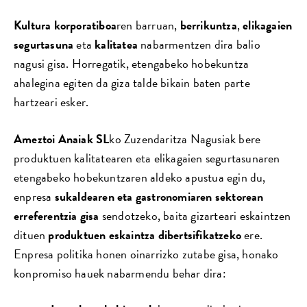
Kultura korporatiboa
ren barruan,
berrikuntza
,
elikagaien
segurtasuna
eta
kalitatea
nabarmentzen dira balio
nagusi gisa. Horregatik, etengabeko hobekuntza
ahalegina egiten da giza talde bikain baten parte
hartzeari esker.
Ameztoi Anaiak SL
ko Zuzendaritza Nagusiak bere
produktuen kalitatearen eta elikagaien segurtasunaren
etengabeko hobekuntzaren aldeko apustua egin du,
enpresa
sukaldearen eta gastronomiaren sektorean
erreferentzia gisa
sendotzeko, baita gizarteari eskaintzen
dituen
produktuen eskaintza dibertsifikatzeko
ere.
Enpresa politika honen oinarrizko zutabe gisa, honako
konpromiso hauek nabarmendu behar dira: