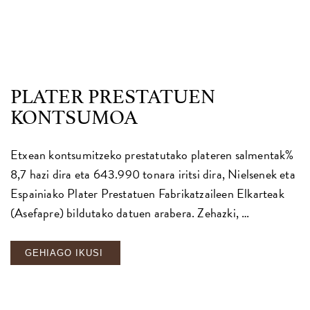
PLATER PRESTATUEN
KONTSUMOA
Etxean kontsumitzeko prestatutako plateren salmentak%
8,7 hazi dira eta 643.990 tonara iritsi dira, Nielsenek eta
Espainiako Plater Prestatuen Fabrikatzaileen Elkarteak
(Asefapre) bildutako datuen arabera. Zehazki, …
GEHIAGO IKUSI