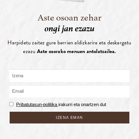
Aste osoan zehar
ongi jan ezazu
Harpidetu zaitez gure berrien aldizkarira eta deskargatu
ezazu
Aste osorako menuen antolatzailea.
Pribatutasun-politika
irakurri eta onartzen dut
IZENA EMAN