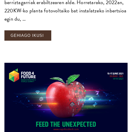
berriztagarriak erabiltzearen alde. Horretarako, 2022an,
220KW-ko planta fotovoltaiko bat instalatzeko inbertsioa
egin du, …
GEHIAGO IKUSI