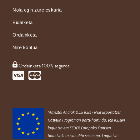
Nola egin zure eskaria
Bidalketa
Ordainketa
Nire kontua
"Ameztoi Anaiak S.L.k ICEX ‐ Next Esportatzen
Hasteko Programan parte hartu du, eta ICEXen
laguntza eta FEDER Europako Funtsen
finantzaketa izan ditu sostengu. Laguntza