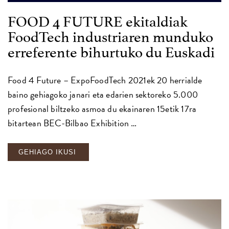
FOOD 4 FUTURE ekitaldiak
FoodTech industriaren munduko
erreferente bihurtuko du Euskadi
Food 4 Future – ExpoFoodTech 2021ek 20 herrialde
baino gehiagoko janari eta edarien sektoreko 5.000
profesional biltzeko asmoa du ekainaren 15etik 17ra
bitartean BEC-Bilbao Exhibition …
GEHIAGO IKUSI