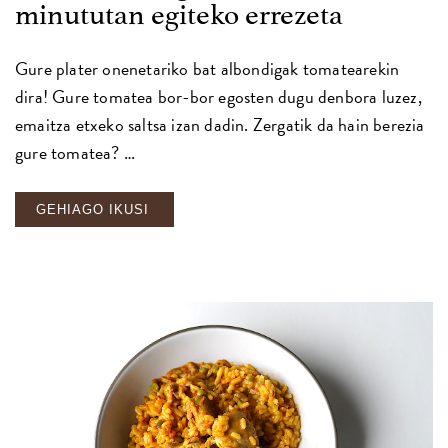
minututan egiteko errezeta
Gure plater onenetariko bat albondigak tomatearekin
dira! Gure tomatea bor-bor egosten dugu denbora luzez,
emaitza etxeko saltsa izan dadin. Zergatik da hain berezia
gure tomatea? …
GEHIAGO IKUSI