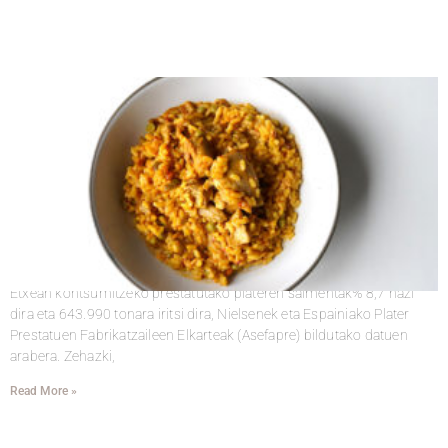
PLATER PRESTATUEN KONTSUMOA
2021-04-14
Iruzkinik ez
Etxean kontsumitzeko prestatutako plateren salmentak% 8,7 hazi
dira eta 643.990 tonara iritsi dira, Nielsenek eta Espainiako Plater
Prestatuen Fabrikatzaileen Elkarteak (Asefapre) bildutako datuen
arabera. Zehazki,
Read More »