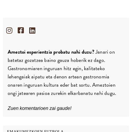
Ameztoi esperientzia probatu nahi duzu?
Janari on
batetaz gozatzea baino gauza hoberik ez dago.
Gastronomiaren inguruan hitz egin, kalitateko
lehengaiak aipatu eta denon artean gastronomia
onaren inguruan kultura eder bat sortu. Ameztoien
ongi jatearen pasioa zurekin elkarbanatu nahi dugu.
Zuen komentarioen zai gaude!
EMAKUMEZKOEN FUTBOLA