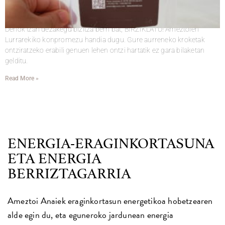
2020-11-25
Iruzkinik ez
Denok izan dezakegu bizitza berri bat, BIRZIKLATU! Ameztoien
Lurrarekiko konpromezu handia dugu. Gure aurreneko kroketak
ontziratzeko erabili genuen lehen ontzi hartatik ez gara bilaketan
gelditu.
Read More »
ENERGIA-ERAGINKORTASUNA
ETA ENERGIA
BERRIZTAGARRIA
Ameztoi Anaiek eraginkortasun energetikoa hobetzearen
alde egin du, eta eguneroko jardunean energia