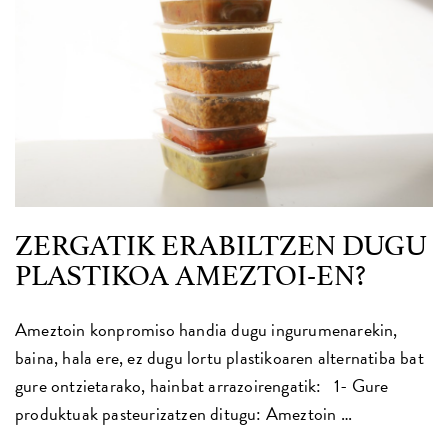
ZERGATIK ERABILTZEN DUGU
PLASTIKOA AMEZTOI-EN?
Ameztoin konpromiso handia dugu ingurumenarekin,
baina, hala ere, ez dugu lortu plastikoaren alternatiba bat
gure ontzietarako, hainbat arrazoirengatik: 1- Gure
produktuak pasteurizatzen ditugu: Ameztoin …