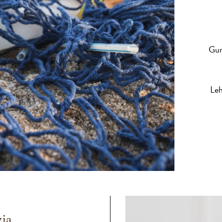
Gur
Leh
zia