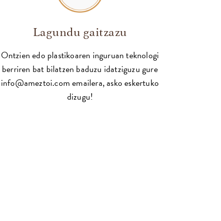
Lagundu gaitzazu
Ontzien edo plastikoaren inguruan teknologi
berriren bat bilatzen baduzu idatziguzu gure
info@ameztoi.com
emailera, asko eskertuko
dizugu!