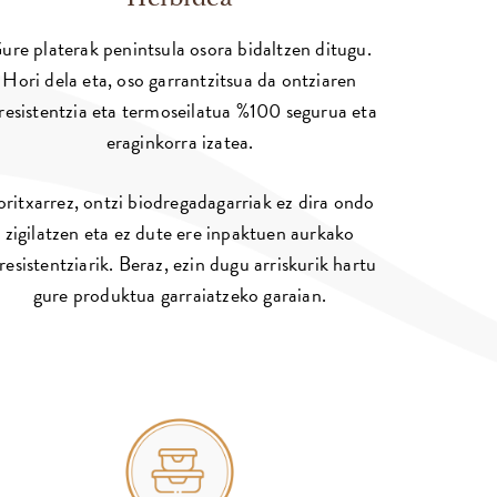
ure platerak penintsula osora bidaltzen ditugu.
Hori dela eta, oso garrantzitsua da ontziaren
resistentzia eta termoseilatua %100 segurua eta
eraginkorra izatea.
oritxarrez, ontzi biodregadagarriak ez dira ondo
zigilatzen eta ez dute ere inpaktuen aurkako
resistentziarik. Beraz, ezin dugu arriskurik hartu
gure produktua garraiatzeko garaian.