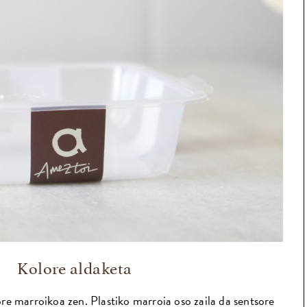
Kolore aldaketa
re marroikoa zen. Plastiko marroia oso zaila da sentsore