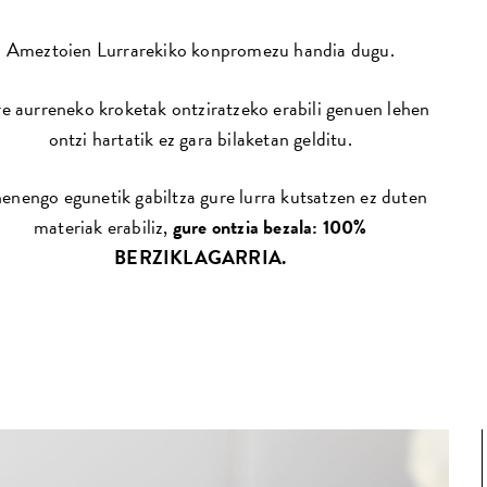
Ameztoien Lurrarekiko konpromezu handia dugu.
e aurreneko kroketak ontziratzeko erabili genuen lehen
ontzi hartatik ez gara bilaketan gelditu.
enengo egunetik gabiltza gure lurra kutsatzen ez duten
materiak erabiliz,
gure ontzia bezala: 100%
BERZIKLAGARRIA.