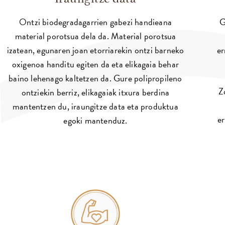
Ontzi biodegradagarrien gabezi handieana
G
material porotsua dela da. Material porotsua
izatean, egunaren joan etorriarekin ontzi barneko
er
oxigenoa handitu egiten da eta elikagaia behar
baino lehenago kaltetzen da. Gure polipropileno
Z
ontziekin berriz, elikagaiak itxura berdina
mantentzen du, iraungitze data eta produktua
er
egoki mantenduz.