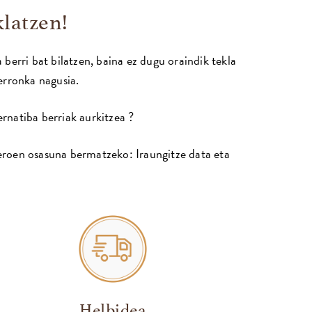
klatzen!
 berri bat bilatzen, baina ez dugu oraindik tekla
erronka nagusia.
ernatiba berriak aurkitzea ?
zeroen osasuna bermatzeko: Iraungitze data eta
Helbidea