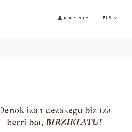
EUS
NIRE KONTUA
Denok izan dezakegu bizitza
BIRZIKLATU!
berri bat,