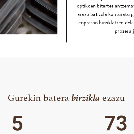
optikoen bitartez antzemat
arazo bat zela konturatu g
enpresan birziklatzen del
prozesu 
birzikla
Gurekin batera
ezazu
5
73