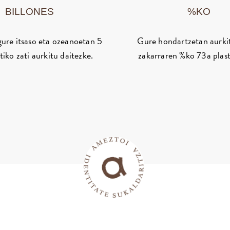
BILLONES
%KO
ure itsaso eta ozeanoetan 5
Gure hondartzetan aurki
stiko zati aurkitu daitezke.
zakarraren %ko 73a plast