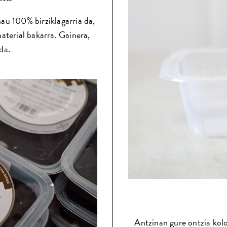
au 100% birziklagarria da,
terial bakarra. Gainera,
da.
Antzinan gure ontzia kolo