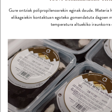
Gure ontziak polipropilenoarekin eginak daude. Materia h
elikagaiekin kontaktuan egoteko gomendatuta dagoen ma
temperatura altuekiko iraunkorra 