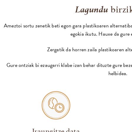
Lagundu
birzi
Ameztoi sortu zenetik beti egon gara plastikoaren alternatiba
egokia ikutu. Hauxe da gure 
Zergatik da horren zaila plastikoaren alt
Gure ontziak bi ezaugarri klabe izan behar dituzte gure be
helbidea.
Iraungitze data