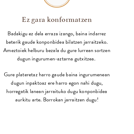
Ez gara konformatzen
Badakigu ez dela erraza izango, baina indarrez
beterik gaude konponbidea bilatzen jarraitzeko.
Ameztoiek helburu bezala du gure lurrean sortzen
dugun ingurumen-aztarna gutxitzea.
Gure plateretaz harro gaude baina ingurumenean
dugun inpaktoaz ere harro egon nahi dugu,
horregatik lanean jarraituko dugu konponbidea
aurkitu arte. Borrokan jarraitzen dugu!