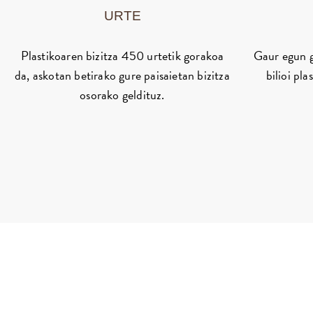
URTE
Plastikoaren bizitza 450 urtetik gorakoa
Gaur egun g
da, askotan betirako gure paisaietan bizitza
bilioi pla
osorako geldituz.