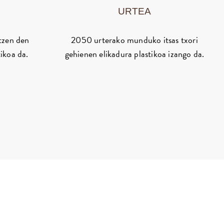
URTEA
tzen den
2050 urterako munduko itsas txori
ikoa da.
gehienen elikadura plastikoa izango da.