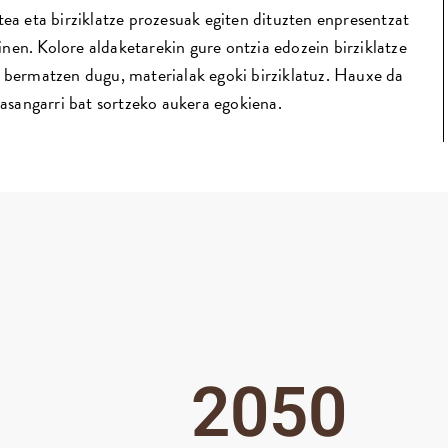
ea eta birziklatze prozesuak egiten dituzten enpresentzat
inen. Kolore aldaketarekin gure ontzia edozein birziklatze
a bermatzen dugu, materialak egoki birziklatuz. Hauxe da
jasangarri bat sortzeko aukera egokiena.
2050