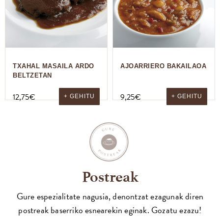
TXAHAL MASAILA ARDO
AJOARRIERO BAKAILAOA
BELTZETAN
12,75
€
9,25
€
+ GEHITU
+ GEHITU
Postreak
Gure espezialitate nagusia, denontzat ezagunak diren
postreak baserriko esnearekin eginak. Gozatu ezazu!