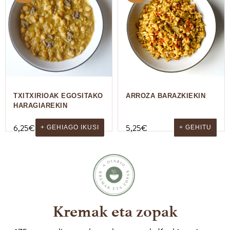
TXITXIRIOAK EGOSITAKO
ARROZA BARAZKIEKIN
HARAGIAREKIN
6,25
€
5,25
€
+ GEHIAGO IKUSI
+ GEHITU
Kremak eta zopak