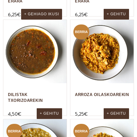
ERARA
ERARA
6,25
€
6,25
€
+ GEHIAGO IKUSI
+ GEHITU
BERRIA
DILISTAK
ARROZA OILASKOAREKIN
TXORIZOAREKIN
4,50
€
5,25
€
+ GEHITU
+ GEHITU
BERRIA
BERRIA