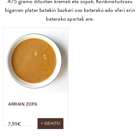
475 gramo dituzten kremak eta zopak. Konbinatuitzazu
bigarren plater batekin bazkari oso baterako edo afari arin
baterako apartak ere.
ARRAIN ZOPA
7,99
€
+ GEHITU