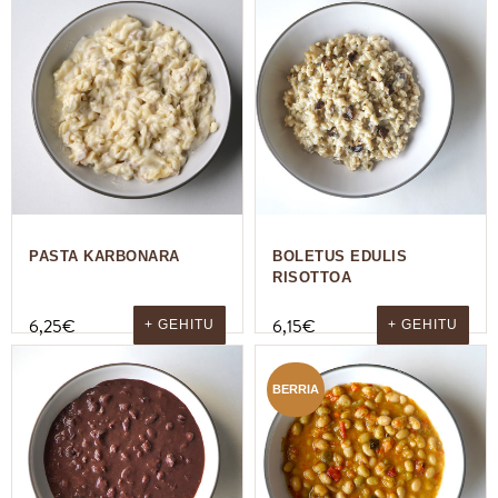
PASTA KARBONARA
BOLETUS EDULIS
RISOTTOA
6,25
€
6,15
€
+ GEHITU
+ GEHITU
BERRIA