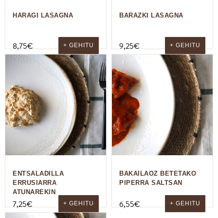
HARAGI LASAGNA
BARAZKI LASAGNA
8,75
€
9,25
€
+ GEHITU
+ GEHITU
ENTSALADILLA
BAKAILAOZ BETETAKO
ERRUSIARRA
PIPERRA SALTSAN
ATUNAREKIN
7,25
€
6,55
€
+ GEHITU
+ GEHITU