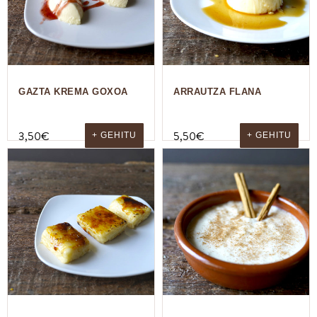
GAZTA KREMA GOXOA
ARRAUTZA FLANA
3,50
€
5,50
€
+ GEHITU
+ GEHITU