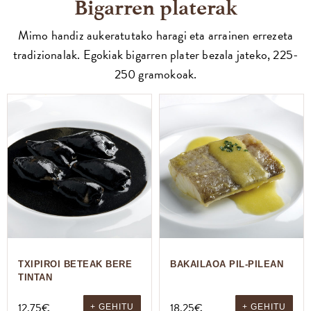
Bigarren platerak
Mimo handiz aukeratutako haragi eta arrainen errezeta
tradizionalak. Egokiak bigarren plater bezala jateko, 225-
250 gramokoak.
TXIPIROI BETEAK BERE
BAKAILAOA PIL-PILEAN
TINTAN
12,75
€
18,25
€
+ GEHITU
+ GEHITU