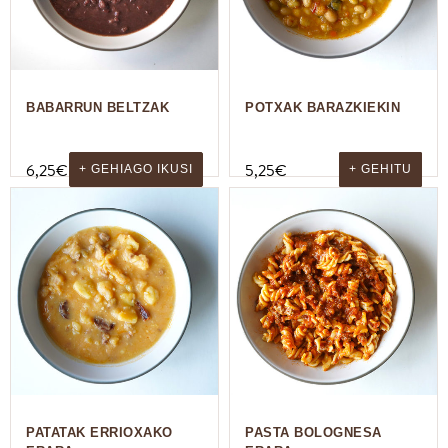
BABARRUN BELTZAK
POTXAK BARAZKIEKIN
6,25
€
5,25
€
+ GEHIAGO IKUSI
+ GEHITU
PATATAK ERRIOXAKO
PASTA BOLOGNESA