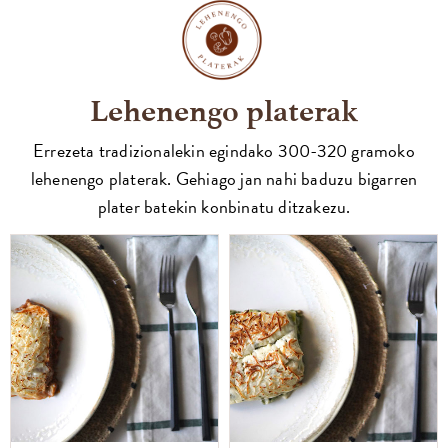
Lehenengo platerak
Errezeta tradizionalekin egindako 300-320 gramoko
lehenengo platerak. Gehiago jan nahi baduzu bigarren
plater batekin konbinatu ditzakezu.