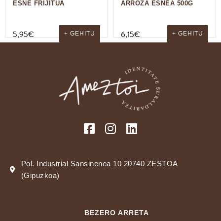
ESNE FRIJITUA
ARROZA ESNEA 500G
5,95
€
6,15
€
+ GEHITU
+ GEHITU
Pol. Industrial Sansinenea 10 20740 ZESTOA
(Gipuzkoa)
BEZERO ARRETA