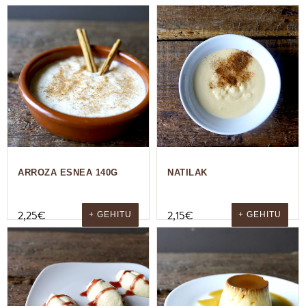
ARROZA ESNEA 140G
NATILAK
2,25
€
2,15
€
+ GEHITU
+ GEHITU