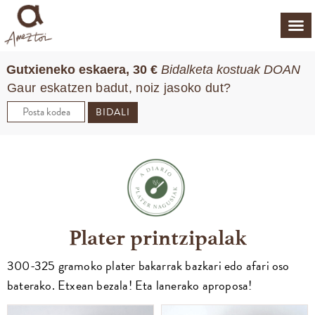
Gutxieneko eskaera, 30 €
Bidalketa kostuak DOAN
Gaur eskatzen badut, noiz jasoko dut?
BIDALI
Plater printzipalak
300-325 gramoko plater bakarrak bazkari edo afari oso
baterako. Etxean bezala! Eta lanerako aproposa!