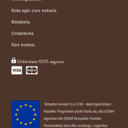
Nola egin zure eskaria
Bidalketa
Ordainketa
Nire kontua
"Ameztoi Anaiak S.L.k ICEX ‐ Next Esportatzen
Hasteko Programan parte hartu du, eta ICEXen
laguntza eta FEDER Europako Funtsen
finantzaketa izan ditu sostengu. Laguntza