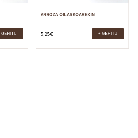
ARROZA OILASKOAREKIN
5,25
€
 GEHITU
+ GEHITU