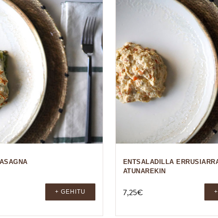
LASAGNA
ENTSALADILLA ERRUSIARR
ATUNAREKIN
7,25
€
+ GEHITU
+