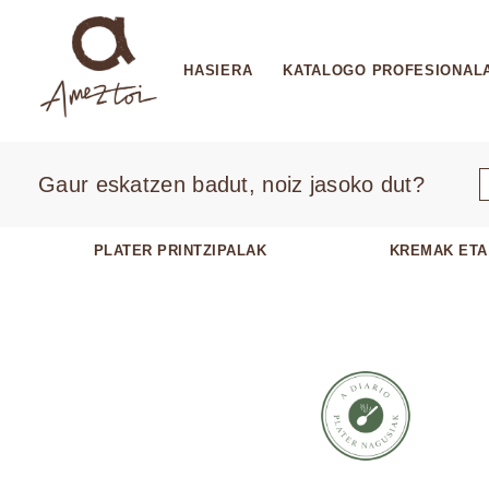
HASIERA
KATALOGO PROFESIONAL
Gaur eskatzen badut, noiz jasoko dut?
PLATER PRINTZIPALAK
KREMAK ETA