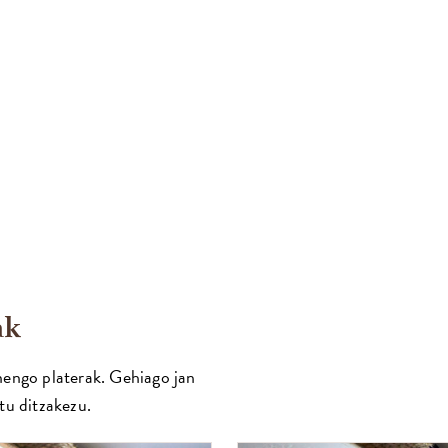
ak
engo platerak. Gehiago jan
tu ditzakezu.