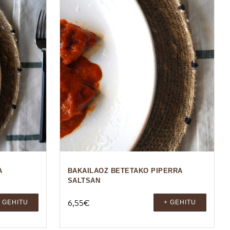
A
BAKAILAOZ BETETAKO PIPERRA
SALTSAN
6,55
€
 GEHITU
+ GEHITU