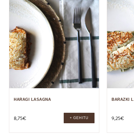
HARAGI LASAGNA
BARAZKI 
8,75
€
9,25
€
+ GEHITU