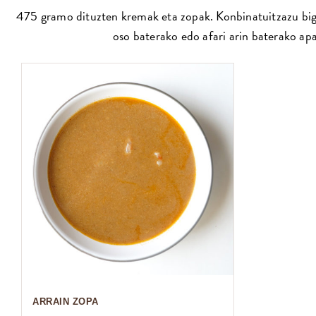
475 gramo dituzten kremak eta zopak. Konbinatuitzazu biga
oso baterako edo afari arin baterako apa
ARRAIN ZOPA