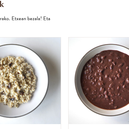
ak
rako. Etxean bezala! Eta