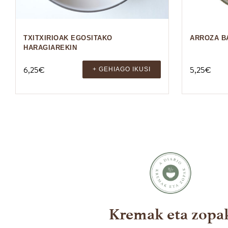
TXITXIRIOAK EGOSITAKO
ARROZA B
HARAGIAREKIN
6,25
€
5,25
€
+ GEHIAGO IKUSI
Kremak eta zopa