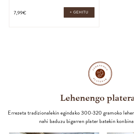
7,99
€
+ GEHITU
Lehenengo plater
Errezeta tradizionalekin egindako 300-320 gramoko lehen
nahi baduzu bigarren plater batekin konbina