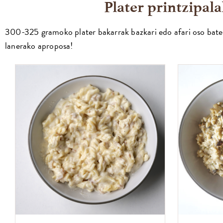
Plater printzipal
300-325 gramoko plater bakarrak bazkari edo afari oso bate
lanerako aproposa!