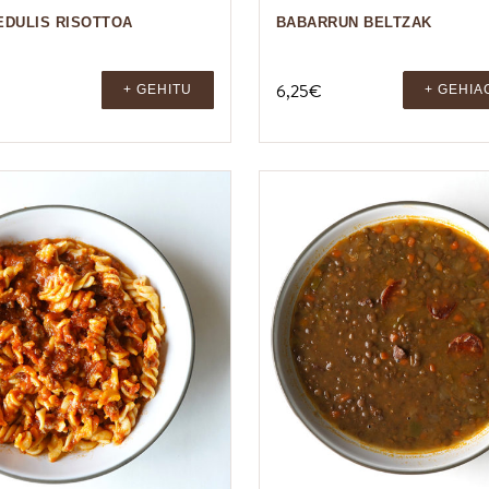
EDULIS RISOTTOA
BABARRUN BELTZAK
6,25
€
+ GEHITU
+ GEHIA