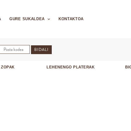
A
GURE SUKALDEA
KONTAKTOA
BIDALI
 ZOPAK
LEHENENGO PLATERAK
BI