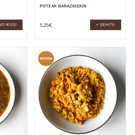
POTXAK BARAZKIEKIN
5,25
€
GO IKUSI
+ GEHITU
BERRIA