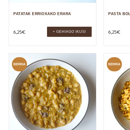
PATATAK ERRIOXAKO ERARA
PASTA BO
6,25
€
6,25
€
+ GEHIAGO IKUSI
BERRIA
BERRIA