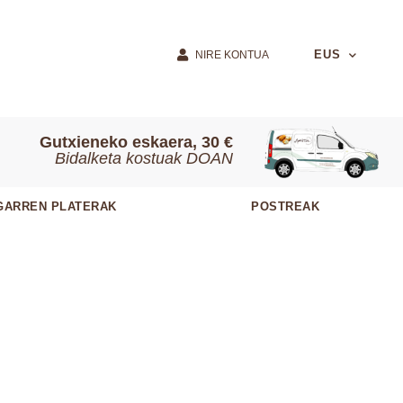
EUS
NIRE KONTUA
Gutxieneko eskaera, 30 €
Bidalketa kostuak DOAN
GARREN PLATERAK
POSTREAK