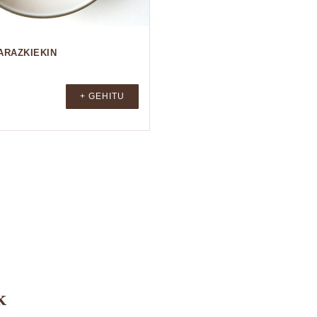
ARAZKIEKIN
+ GEHITU
k