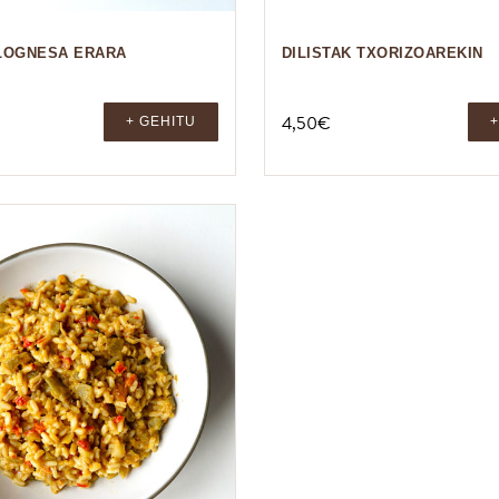
LOGNESA ERARA
DILISTAK TXORIZOAREKIN
4,50
€
+ GEHITU
+