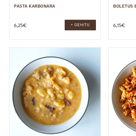
PASTA KARBONARA
BOLETUS 
6,25
€
6,15
€
+ GEHITU