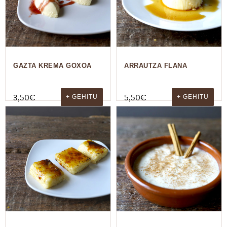
GAZTA KREMA GOXOA
ARRAUTZA FLANA
3,50
€
5,50
€
+ GEHITU
+ GEHITU