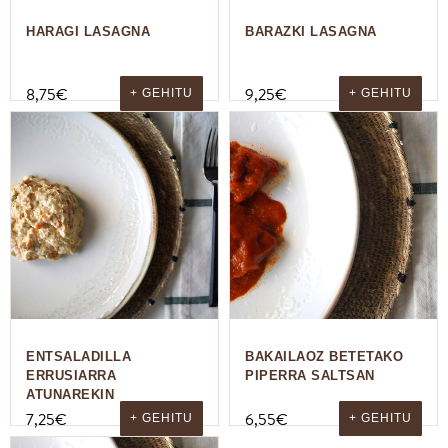
HARAGI LASAGNA
BARAZKI LASAGNA
8,75
€
9,25
€
+ GEHITU
+ GEHITU
ENTSALADILLA
BAKAILAOZ BETETAKO
ERRUSIARRA
PIPERRA SALTSAN
ATUNAREKIN
7,25
€
6,55
€
+ GEHITU
+ GEHITU