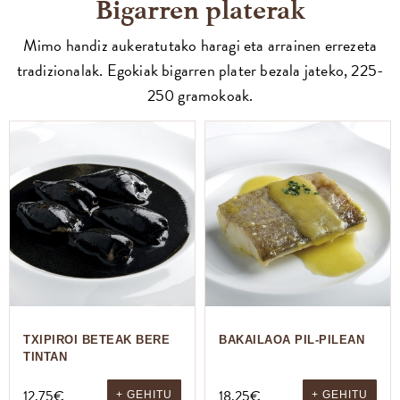
Bigarren platerak
Mimo handiz aukeratutako haragi eta arrainen errezeta
tradizionalak. Egokiak bigarren plater bezala jateko, 225-
250 gramokoak.
TXIPIROI BETEAK BERE
BAKAILAOA PIL-PILEAN
TINTAN
12,75
€
18,25
€
+ GEHITU
+ GEHITU