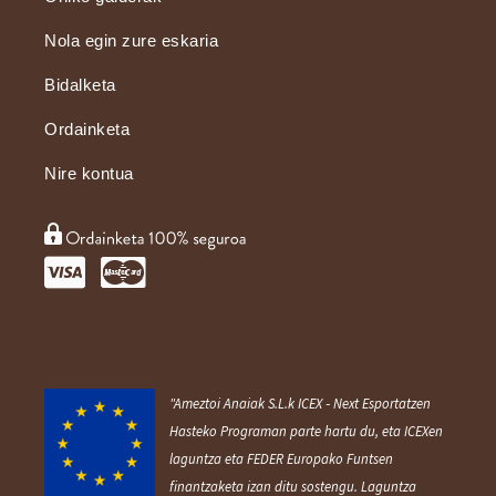
Nola egin zure eskaria
Bidalketa
Ordainketa
Nire kontua
"Ameztoi Anaiak S.L.k ICEX ‐ Next Esportatzen
Hasteko Programan parte hartu du, eta ICEXen
laguntza eta FEDER Europako Funtsen
finantzaketa izan ditu sostengu. Laguntza