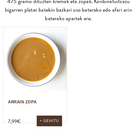
475 gramo dituzten kremak eta zopak. Konbinatuitzazu
bigarren plater batekin bazkari oso baterako edo afari arin
baterako apartak ere.
ARRAIN ZOPA
7,99
€
+ GEHITU