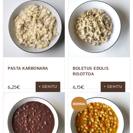
PASTA KARBONARA
BOLETUS EDULIS
RISOTTOA
6,25
€
6,15
€
+ GEHITU
+ GEHITU
BERRIA