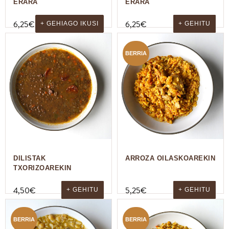
ERARA
ERARA
6,25
€
6,25
€
+ GEHIAGO IKUSI
+ GEHITU
BERRIA
DILISTAK
ARROZA OILASKOAREKIN
TXORIZOAREKIN
4,50
€
5,25
€
+ GEHITU
+ GEHITU
BERRIA
BERRIA