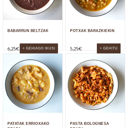
BABARRUN BELTZAK
POTXAK BARAZKIEKIN
6,25
€
5,25
€
+ GEHIAGO IKUSI
+ GEHITU
PATATAK ERRIOXAKO
PASTA BOLOGNESA