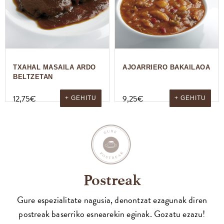
TXAHAL MASAILA ARDO
AJOARRIERO BAKAILAOA
BELTZETAN
12,75
€
9,25
€
+ GEHITU
+ GEHITU
Postreak
Gure espezialitate nagusia, denontzat ezagunak diren
postreak baserriko esnearekin eginak. Gozatu ezazu!