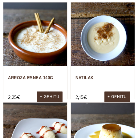
ARROZA ESNEA 140G
NATILAK
2,25
€
2,15
€
+ GEHITU
+ GEHITU