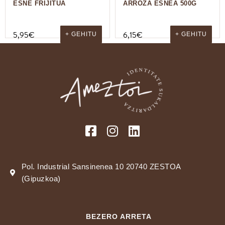
ESNE FRIJITUA
ARROZA ESNEA 500G
5,95
€
6,15
€
+ GEHITU
+ GEHITU
Pol. Industrial Sansinenea 10 20740 ZESTOA
(Gipuzkoa)
BEZERO ARRETA