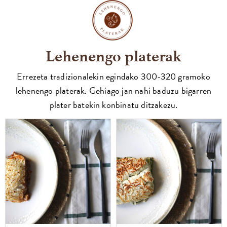
Lehenengo platerak
Errezeta tradizionalekin egindako 300-320 gramoko
lehenengo platerak. Gehiago jan nahi baduzu bigarren
plater batekin konbinatu ditzakezu.