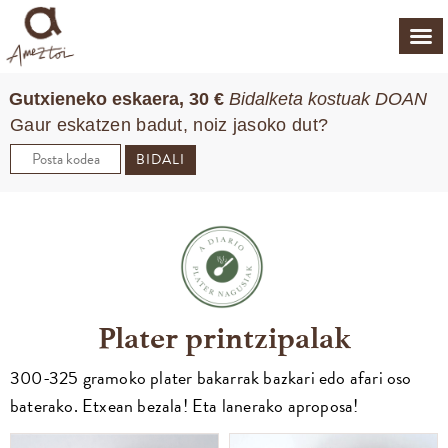
Gutxieneko eskaera, 30 €
Bidalketa kostuak DOAN
Gaur eskatzen badut, noiz jasoko dut?
BIDALI
Plater printzipalak
300-325 gramoko plater bakarrak bazkari edo afari oso
baterako. Etxean bezala! Eta lanerako aproposa!