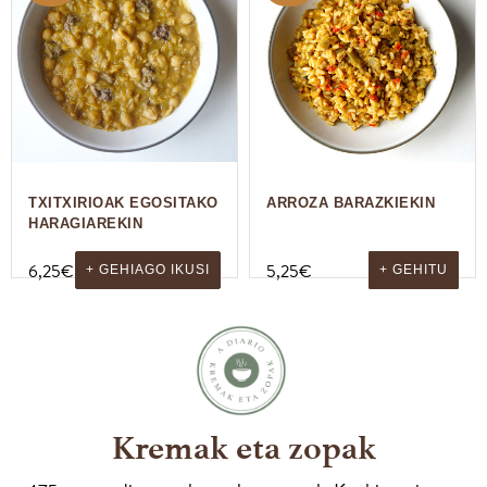
TXITXIRIOAK EGOSITAKO
ARROZA BARAZKIEKIN
HARAGIAREKIN
6,25
€
5,25
€
+ GEHIAGO IKUSI
+ GEHITU
Kremak eta zopak