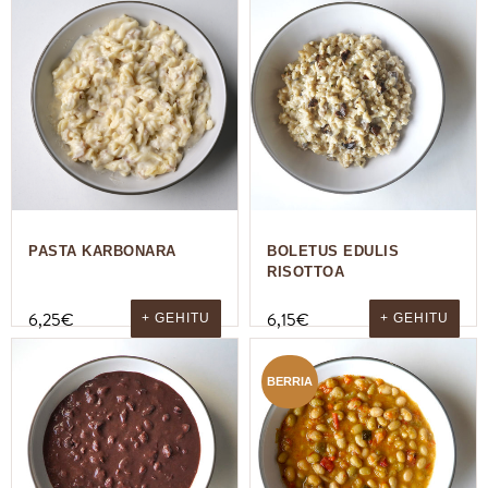
PASTA KARBONARA
BOLETUS EDULIS
RISOTTOA
6,25
€
6,15
€
+ GEHITU
+ GEHITU
BERRIA