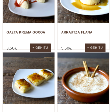
GAZTA KREMA GOXOA
ARRAUTZA FLANA
3,50
€
5,50
€
+ GEHITU
+ GEHITU