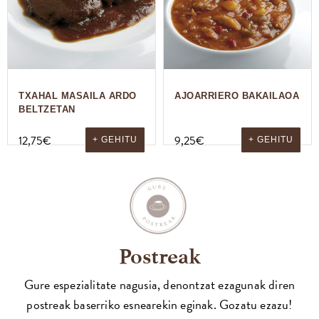
TXAHAL MASAILA ARDO
AJOARRIERO BAKAILAOA
BELTZETAN
12,75
€
9,25
€
+ GEHITU
+ GEHITU
Postreak
Gure espezialitate nagusia, denontzat ezagunak diren
postreak baserriko esnearekin eginak. Gozatu ezazu!