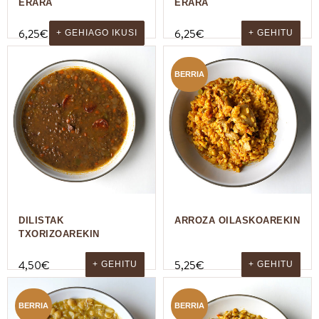
ERARA
ERARA
6,25
€
6,25
€
+ GEHIAGO IKUSI
+ GEHITU
BERRIA
DILISTAK
ARROZA OILASKOAREKIN
TXORIZOAREKIN
4,50
€
5,25
€
+ GEHITU
+ GEHITU
BERRIA
BERRIA