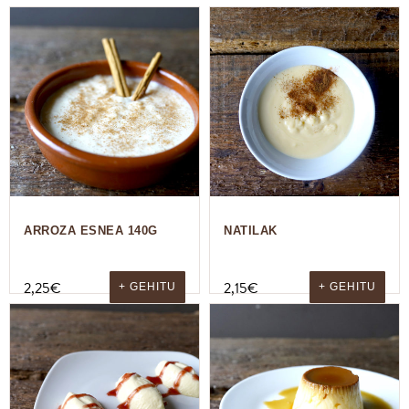
ARROZA ESNEA 140G
NATILAK
2,25
€
2,15
€
+ GEHITU
+ GEHITU