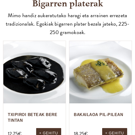
Bigarren platerak
Mimo handiz aukeratutako haragi eta arrainen errezeta
tradizionalak. Egokiak bigarren plater bezala jateko, 225-
250 gramokoak.
TXIPIROI BETEAK BERE
BAKAILAOA PIL-PILEAN
TINTAN
12,75
€
18,25
€
+ GEHITU
+ GEHITU