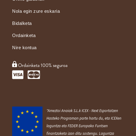
Nola egin zure eskaria
Bidalketa
Ordainketa
Nire kontua
"Ameztoi Anaiak S.L.k ICEX ‐ Next Esportatzen
Hasteko Programan parte hartu du, eta ICEXen
laguntza eta FEDER Europako Funtsen
finantzaketa izan ditu sostengu. Laguntza