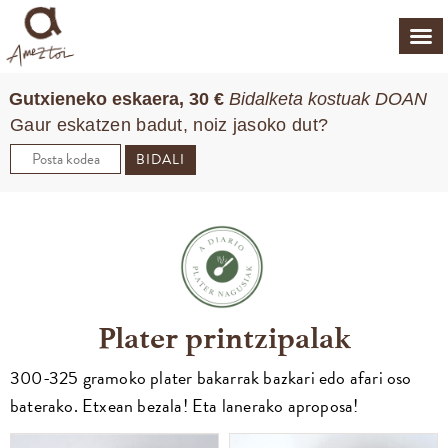
Gutxieneko eskaera, 30 €
Bidalketa kostuak DOAN
Gaur eskatzen badut, noiz jasoko dut?
BIDALI
Plater printzipalak
300-325 gramoko plater bakarrak bazkari edo afari oso
baterako. Etxean bezala! Eta lanerako aproposa!