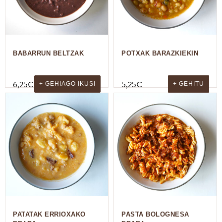
BABARRUN BELTZAK
POTXAK BARAZKIEKIN
6,25
€
5,25
€
+ GEHIAGO IKUSI
+ GEHITU
PATATAK ERRIOXAKO
PASTA BOLOGNESA