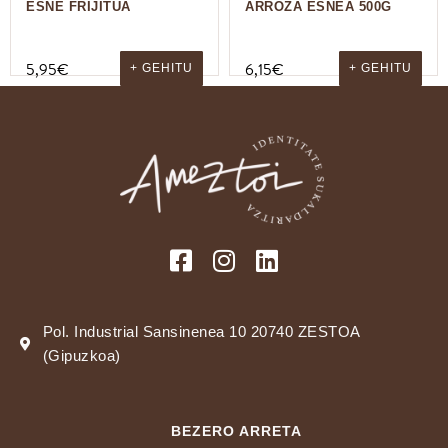
ESNE FRIJITUA
ARROZA ESNEA 500G
5,95
€
6,15
€
+ GEHITU
+ GEHITU
Pol. Industrial Sansinenea 10 20740 ZESTOA
(Gipuzkoa)
BEZERO ARRETA