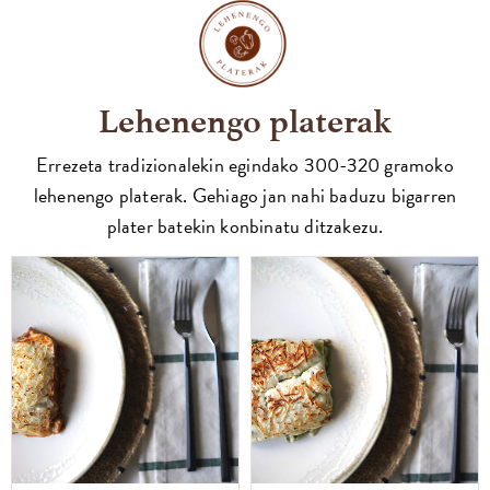
Lehenengo platerak
Errezeta tradizionalekin egindako 300-320 gramoko
lehenengo platerak. Gehiago jan nahi baduzu bigarren
plater batekin konbinatu ditzakezu.