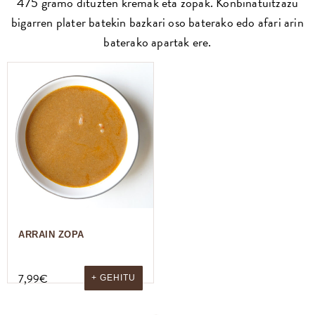
475 gramo dituzten kremak eta zopak. Konbinatuitzazu
bigarren plater batekin bazkari oso baterako edo afari arin
baterako apartak ere.
ARRAIN ZOPA
7,99
€
+ GEHITU