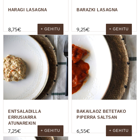
HARAGI LASAGNA
BARAZKI LASAGNA
8,75
€
9,25
€
+ GEHITU
+ GEHITU
ENTSALADILLA
BAKAILAOZ BETETAKO
ERRUSIARRA
PIPERRA SALTSAN
ATUNAREKIN
7,25
€
6,55
€
+ GEHITU
+ GEHITU