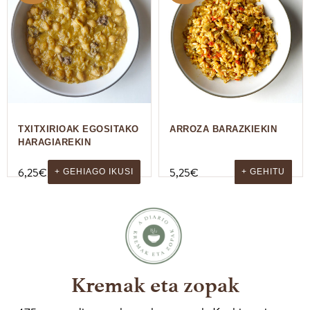
TXITXIRIOAK EGOSITAKO
ARROZA BARAZKIEKIN
HARAGIAREKIN
6,25
€
5,25
€
+ GEHIAGO IKUSI
+ GEHITU
Kremak eta zopak