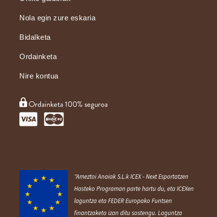
Nola egin zure eskaria
Bidalketa
Ordainketa
Nire kontua
"Ameztoi Anaiak S.L.k ICEX ‐ Next Esportatzen
Hasteko Programan parte hartu du, eta ICEXen
laguntza eta FEDER Europako Funtsen
finantzaketa izan ditu sostengu. Laguntza