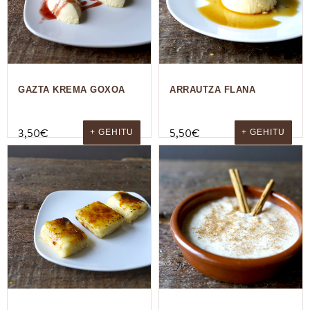
GAZTA KREMA GOXOA
ARRAUTZA FLANA
3,50
€
5,50
€
+ GEHITU
+ GEHITU