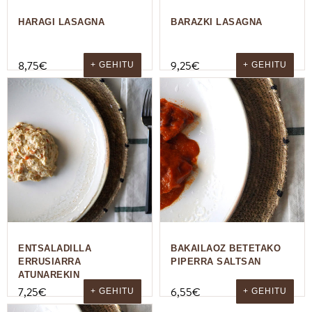
HARAGI LASAGNA
BARAZKI LASAGNA
8,75
€
9,25
€
+ GEHITU
+ GEHITU
ENTSALADILLA
BAKAILAOZ BETETAKO
ERRUSIARRA
PIPERRA SALTSAN
ATUNAREKIN
7,25
€
6,55
€
+ GEHITU
+ GEHITU