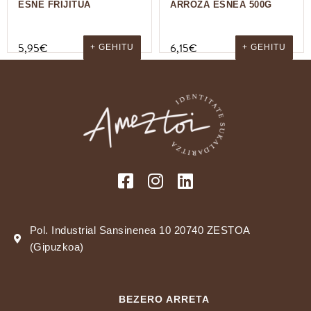
ESNE FRIJITUA
ARROZA ESNEA 500G
5,95
€
6,15
€
+ GEHITU
+ GEHITU
Pol. Industrial Sansinenea 10 20740 ZESTOA
(Gipuzkoa)
BEZERO ARRETA