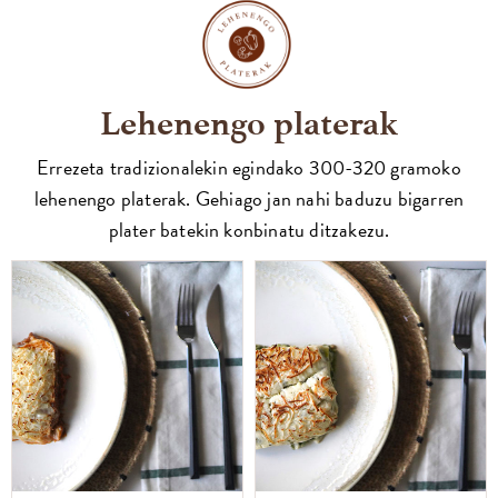
Lehenengo platerak
Errezeta tradizionalekin egindako 300-320 gramoko
lehenengo platerak. Gehiago jan nahi baduzu bigarren
plater batekin konbinatu ditzakezu.