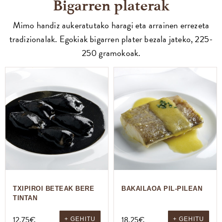
Bigarren platerak
Mimo handiz aukeratutako haragi eta arrainen errezeta
tradizionalak. Egokiak bigarren plater bezala jateko, 225-
250 gramokoak.
TXIPIROI BETEAK BERE
BAKAILAOA PIL-PILEAN
TINTAN
12,75
€
18,25
€
+ GEHITU
+ GEHITU