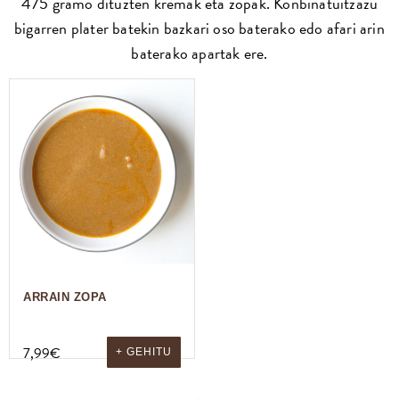
475 gramo dituzten kremak eta zopak. Konbinatuitzazu
bigarren plater batekin bazkari oso baterako edo afari arin
baterako apartak ere.
ARRAIN ZOPA
7,99
€
+ GEHITU