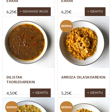
ERARA
ERARA
6,25
€
6,25
€
+ GEHIAGO IKUSI
+ GEHITU
BERRIA
DILISTAK
ARROZA OILASKOAREKIN
TXORIZOAREKIN
4,50
€
5,25
€
+ GEHITU
+ GEHITU
BERRIA
BERRIA