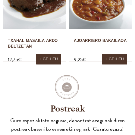
TXAHAL MASAILA ARDO
AJOARRIERO BAKAILAOA
BELTZETAN
12,75
€
9,25
€
+ GEHITU
+ GEHITU
Postreak
Gure espezialitate nagusia, denontzat ezagunak diren
postreak baserriko esnearekin eginak. Gozatu ezazu!