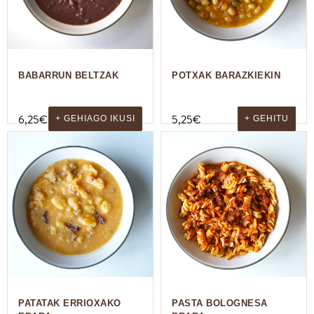
BABARRUN BELTZAK
POTXAK BARAZKIEKIN
6,25
€
5,25
€
+ GEHIAGO IKUSI
+ GEHITU
PATATAK ERRIOXAKO
PASTA BOLOGNESA