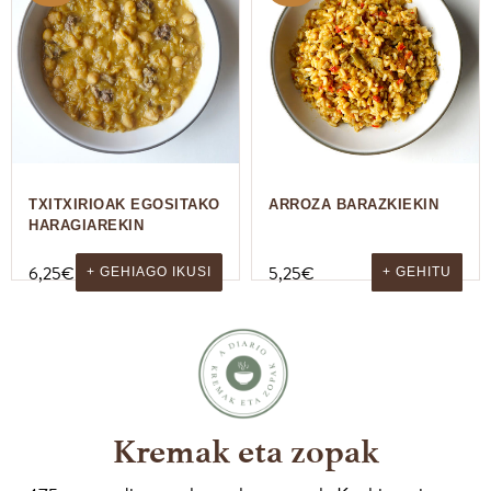
TXITXIRIOAK EGOSITAKO
ARROZA BARAZKIEKIN
HARAGIAREKIN
6,25
€
5,25
€
+ GEHIAGO IKUSI
+ GEHITU
Kremak eta zopak