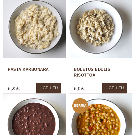
PASTA KARBONARA
BOLETUS EDULIS
RISOTTOA
6,25
€
6,15
€
+ GEHITU
+ GEHITU
BERRIA