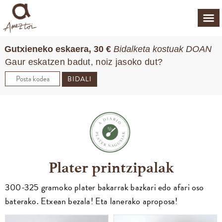
Gutxieneko eskaera, 30 €
Bidalketa kostuak DOAN
Gaur eskatzen badut, noiz jasoko dut?
BIDALI
Plater printzipalak
300-325 gramoko plater bakarrak bazkari edo afari oso
baterako. Etxean bezala! Eta lanerako aproposa!