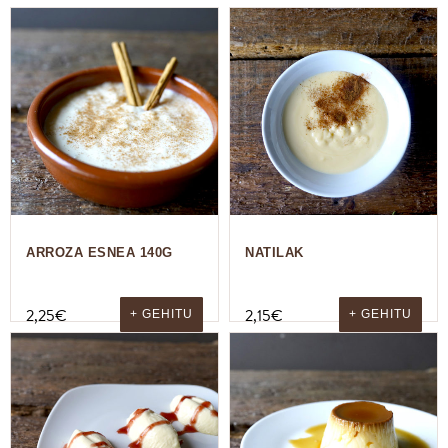
ARROZA ESNEA 140G
NATILAK
2,25
€
2,15
€
+ GEHITU
+ GEHITU