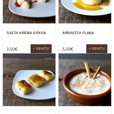
GAZTA KREMA GOXOA
ARRAUTZA FLANA
3,50
€
5,50
€
+ GEHITU
+ GEHITU