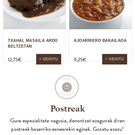
TXAHAL MASAILA ARDO
AJOARRIERO BAKAILAOA
BELTZETAN
12,75
€
9,25
€
+ GEHITU
+ GEHITU
Postreak
Gure espezialitate nagusia, denontzat ezagunak diren
postreak baserriko esnearekin eginak. Gozatu ezazu!