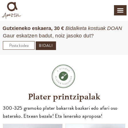
Gutxieneko eskaera, 30 €
Bidalketa kostuak DOAN
Gaur eskatzen badut, noiz jasoko dut?
BIDALI
Plater printzipalak
300-325 gramoko plater bakarrak bazkari edo afari oso
baterako. Etxean bezala! Eta lanerako aproposa!