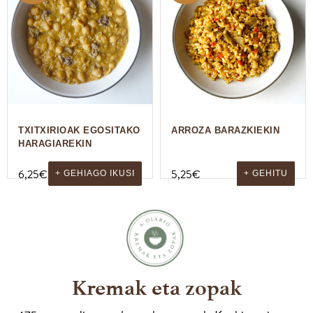
TXITXIRIOAK EGOSITAKO
ARROZA BARAZKIEKIN
HARAGIAREKIN
6,25
€
5,25
€
+ GEHIAGO IKUSI
+ GEHITU
Kremak eta zopak