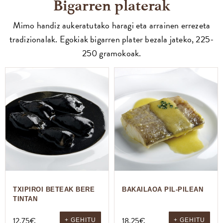
Bigarren platerak
Mimo handiz aukeratutako haragi eta arrainen errezeta
tradizionalak. Egokiak bigarren plater bezala jateko, 225-
250 gramokoak.
TXIPIROI BETEAK BERE
BAKAILAOA PIL-PILEAN
TINTAN
12,75
€
18,25
€
+ GEHITU
+ GEHITU