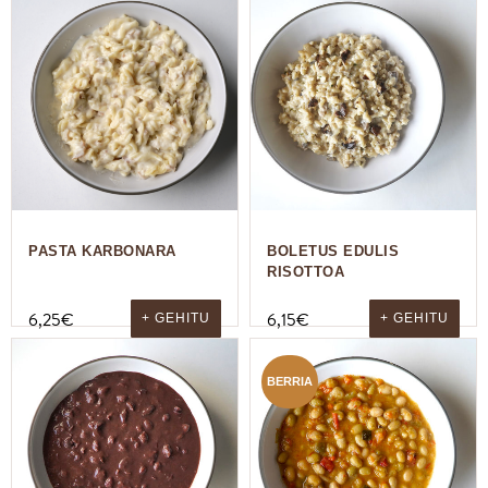
PASTA KARBONARA
BOLETUS EDULIS
RISOTTOA
6,25
€
6,15
€
+ GEHITU
+ GEHITU
BERRIA