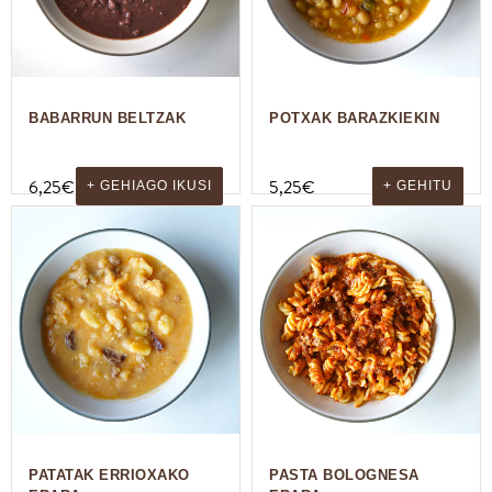
BABARRUN BELTZAK
POTXAK BARAZKIEKIN
6,25
€
5,25
€
+ GEHIAGO IKUSI
+ GEHITU
PATATAK ERRIOXAKO
PASTA BOLOGNESA