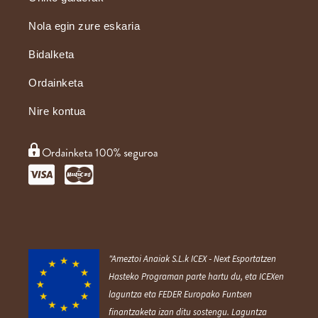
Nola egin zure eskaria
Bidalketa
Ordainketa
Nire kontua
"Ameztoi Anaiak S.L.k ICEX ‐ Next Esportatzen
Hasteko Programan parte hartu du, eta ICEXen
laguntza eta FEDER Europako Funtsen
finantzaketa izan ditu sostengu. Laguntza