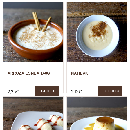
ARROZA ESNEA 140G
NATILAK
2,25
€
2,15
€
+ GEHITU
+ GEHITU