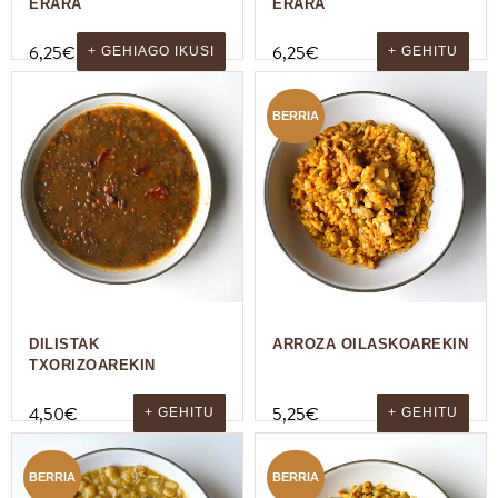
ERARA
ERARA
6,25
€
6,25
€
+ GEHIAGO IKUSI
+ GEHITU
BERRIA
DILISTAK
ARROZA OILASKOAREKIN
TXORIZOAREKIN
4,50
€
5,25
€
+ GEHITU
+ GEHITU
BERRIA
BERRIA