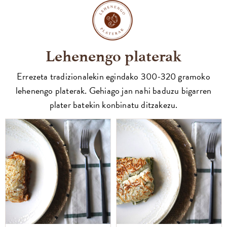
Lehenengo platerak
Errezeta tradizionalekin egindako 300-320 gramoko
lehenengo platerak. Gehiago jan nahi baduzu bigarren
plater batekin konbinatu ditzakezu.