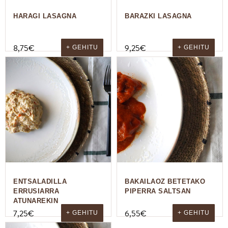
HARAGI LASAGNA
BARAZKI LASAGNA
8,75
€
9,25
€
+ GEHITU
+ GEHITU
ENTSALADILLA
BAKAILAOZ BETETAKO
ERRUSIARRA
PIPERRA SALTSAN
ATUNAREKIN
7,25
€
6,55
€
+ GEHITU
+ GEHITU