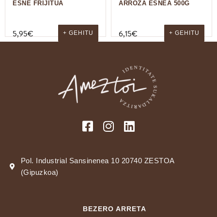
ESNE FRIJITUA
ARROZA ESNEA 500G
5,95
€
6,15
€
+ GEHITU
+ GEHITU
Pol. Industrial Sansinenea 10 20740 ZESTOA
(Gipuzkoa)
BEZERO ARRETA