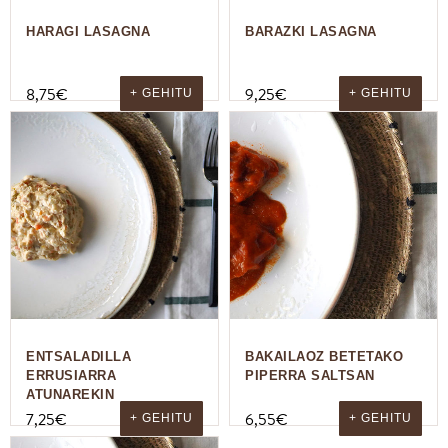
HARAGI LASAGNA
BARAZKI LASAGNA
8,75
€
9,25
€
+ GEHITU
+ GEHITU
ENTSALADILLA
BAKAILAOZ BETETAKO
ERRUSIARRA
PIPERRA SALTSAN
ATUNAREKIN
7,25
€
6,55
€
+ GEHITU
+ GEHITU