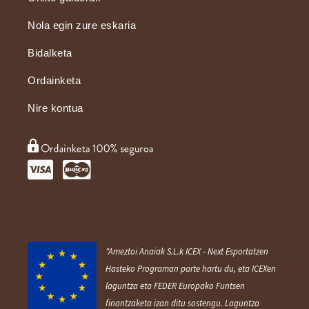
Nola egin zure eskaria
Bidalketa
Ordainketa
Nire kontua
"Ameztoi Anaiak S.L.k ICEX ‐ Next Esportatzen
Hasteko Programan parte hartu du, eta ICEXen
laguntza eta FEDER Europako Funtsen
finantzaketa izan ditu sostengu. Laguntza