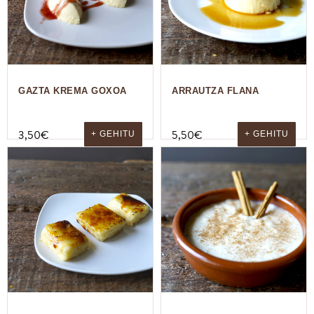
GAZTA KREMA GOXOA
ARRAUTZA FLANA
3,50
€
5,50
€
+ GEHITU
+ GEHITU