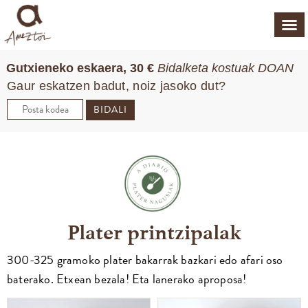
Gutxieneko eskaera, 30 €
Bidalketa kostuak DOAN
Gaur eskatzen badut, noiz jasoko dut?
BIDALI
Plater printzipalak
300-325 gramoko plater bakarrak bazkari edo afari oso
baterako. Etxean bezala! Eta lanerako aproposa!