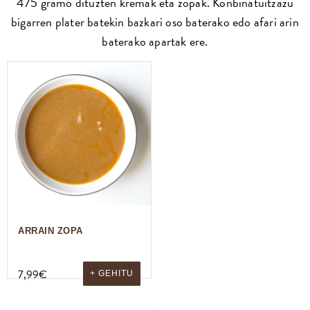
475 gramo dituzten kremak eta zopak. Konbinatuitzazu
bigarren plater batekin bazkari oso baterako edo afari arin
baterako apartak ere.
ARRAIN ZOPA
7,99
€
+ GEHITU