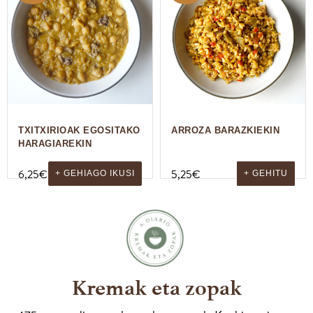
TXITXIRIOAK EGOSITAKO
ARROZA BARAZKIEKIN
HARAGIAREKIN
6,25
€
5,25
€
+ GEHIAGO IKUSI
+ GEHITU
Kremak eta zopak