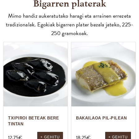
Bigarren platerak
Mimo handiz aukeratutako haragi eta arrainen errezeta
tradizionalak. Egokiak bigarren plater bezala jateko, 225-
250 gramokoak.
TXIPIROI BETEAK BERE
BAKAILAOA PIL-PILEAN
TINTAN
12,75
€
18,25
€
+ GEHITU
+ GEHITU