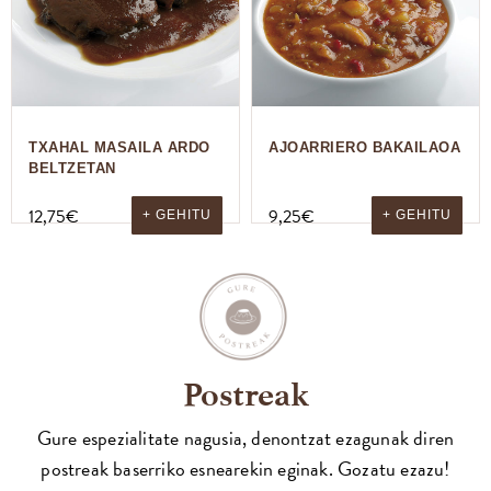
TXAHAL MASAILA ARDO
AJOARRIERO BAKAILAOA
BELTZETAN
12,75
€
9,25
€
+ GEHITU
+ GEHITU
Postreak
Gure espezialitate nagusia, denontzat ezagunak diren
postreak baserriko esnearekin eginak. Gozatu ezazu!