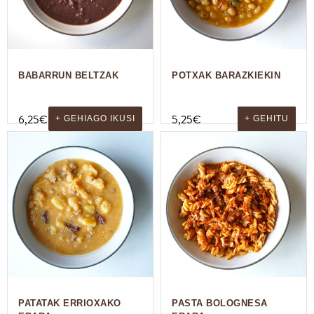
BABARRUN BELTZAK
POTXAK BARAZKIEKIN
6,25
€
5,25
€
+ GEHIAGO IKUSI
+ GEHITU
PATATAK ERRIOXAKO
PASTA BOLOGNESA