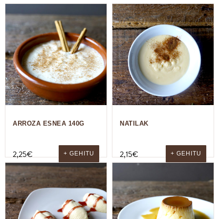
ARROZA ESNEA 140G
NATILAK
2,25
€
2,15
€
+ GEHITU
+ GEHITU