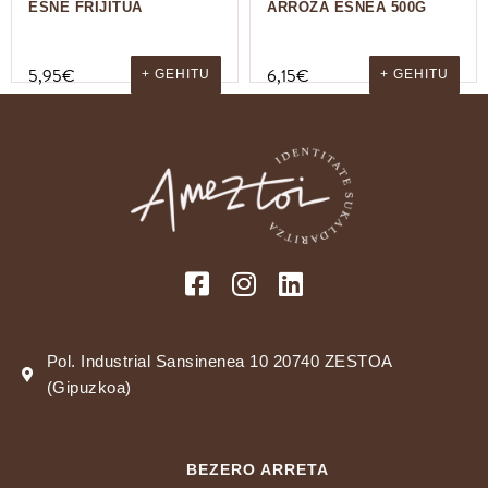
ESNE FRIJITUA
ARROZA ESNEA 500G
5,95
€
6,15
€
+ GEHITU
+ GEHITU
Pol. Industrial Sansinenea 10 20740 ZESTOA
(Gipuzkoa)
BEZERO ARRETA