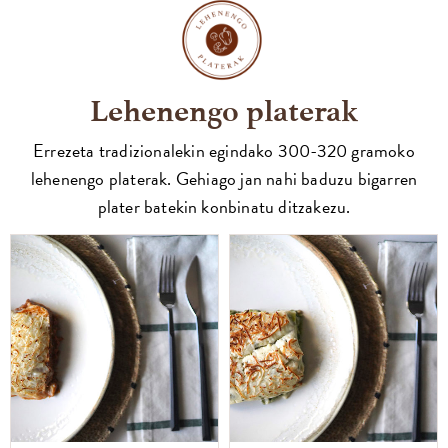
Lehenengo platerak
Errezeta tradizionalekin egindako 300-320 gramoko
lehenengo platerak. Gehiago jan nahi baduzu bigarren
plater batekin konbinatu ditzakezu.