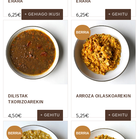
ERARA
ERARA
6,25
€
6,25
€
+ GEHIAGO IKUSI
+ GEHITU
BERRIA
DILISTAK
ARROZA OILASKOAREKIN
TXORIZOAREKIN
4,50
€
5,25
€
+ GEHITU
+ GEHITU
BERRIA
BERRIA