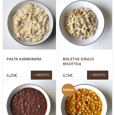
PASTA KARBONARA
BOLETUS EDULIS
RISOTTOA
6,25
€
6,15
€
+ GEHITU
+ GEHITU
BERRIA