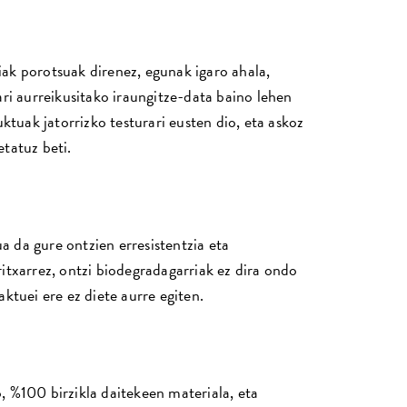
ak porotsuak direnez, egunak igaro ahala,
ri aurreikusitako iraungitze-data baino lehen
ktuak jatorrizko testurari eusten dio, eta askoz
tatuz beti.
ua da gure ontzien erresistentzia eta
itxarrez, ontzi biodegradagarriak ez dira ondo
ktuei ere ez diete aurre egiten.
 %100 birzikla daitekeen materiala, eta