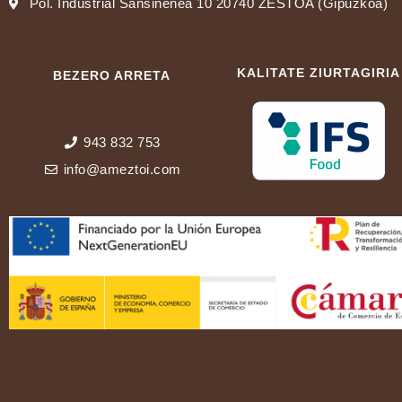
Pol. Industrial Sansinenea 10 20740 ZESTOA (Gipuzkoa)
KALITATE ZIURTAGIRIA
BEZERO ARRETA
943 832 753
info@ameztoi.com