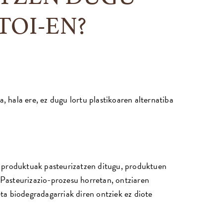
TOI-EN?
hala ere, ez dugu lortu plastikoaren alternatiba
 produktuak pasteurizatzen ditugu, produktuen
 Pasteurizazio-prozesu horretan, ontziaren
a biodegradagarriak diren ontziek ez diote