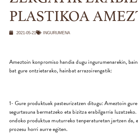
PLASTIKOA AMEZ
2021-05-21
INGURUMENA
Ameztoin konpromiso handia dugu ingurumenarekin, baina, 
bat gure ontzietarako, hainbat arrazoirengatik:
1- Gure produktuak pasteurizatzen ditugu: Ameztoin gure
segurtasuna bermatzeko eta bizitza erabilgarria luzatzeko.
ondoko produktua muturreko tenperaturetan jartzen da, et
prozesu horri aurre egiten.