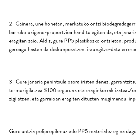
2- Gainera, une honetan, merkatuko ontzi biodegradagarri
barruko oxigeno-proportzioa handitu egiten da, eta janaria
eragiten zaio. Aldiz, gure PP5 plastikozko ontzietan, produ
geroago hasten da deskonposatzen, iraungitze-data errespe
3- Gure janaria penintsula osora iristen denez, garrantzits
termozigilatzea %100 seguruak eta eraginkorrak izatea.Zor
zigilatzen, eta garraioan eragiten dituzten mugimendu-inpa
Gure ontzia polipropilenoz edo PP5 materialez egina dago,