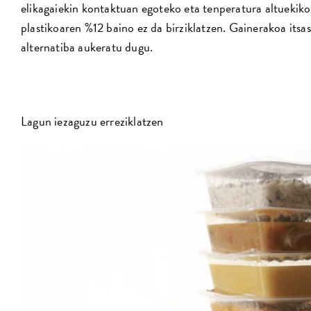
elikagaiekin kontaktuan egoteko eta tenperatura altuekiko
plastikoaren %12 baino ez da birziklatzen. Gainerakoa its
alternatiba aukeratu dugu.
Lagun iezaguzu erreziklatzen