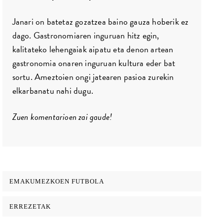
Janari on batetaz gozatzea baino gauza hoberik ez
dago. Gastronomiaren inguruan hitz egin,
kalitateko lehengaiak aipatu eta denon artean
gastronomia onaren inguruan kultura eder bat
sortu. Ameztoien ongi jatearen pasioa zurekin
elkarbanatu nahi dugu.
Zuen komentarioen zai gaude!
EMAKUMEZKOEN FUTBOLA
ERREZETAK