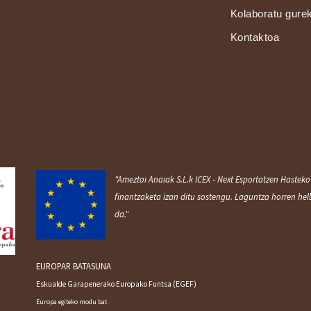
Kolaboratu gure
Kontaktoa
"Ameztoi Anaiak S.L.k ICEX ‐ Next Esportatzen Haste
finantzaketa izan ditu sostengu. Laguntza horren he
da."
EUROPAR BATASUNA
Eskualde Garapenerako Europako Funtsa (EGEF)
Europa egiteko modu bat