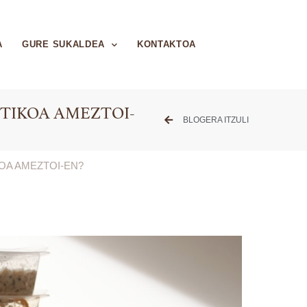
A
GURE SUKALDEA
KONTAKTOA
STIKOA AMEZTOI-
BLOGERA ITZULI
OA AMEZTOI-EN?