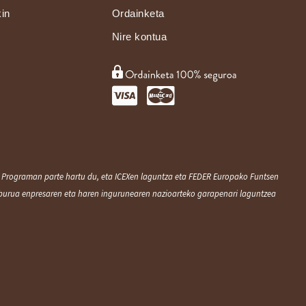
kin
Ordainketa
Nire kontua
ko Programan parte hartu du, eta ICEXen laguntza eta FEDER Europako Funtsen
lburua enpresaren eta haren ingurunearen nazioarteko garapenari laguntzea