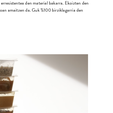
 erresistentea den material bakarra. Ekoizten den
asoan amaitzen da. Guk %100 birziklagarria den