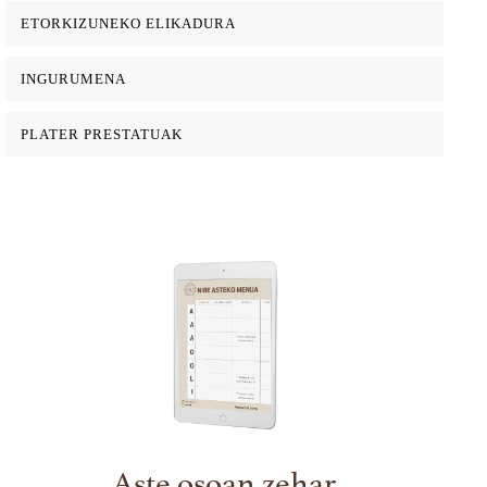
ETORKIZUNEKO ELIKADURA
INGURUMENA
PLATER PRESTATUAK
Aste osoan zehar