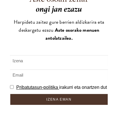
ongi jan ezazu
Harpidetu zaitez gure berrien aldizkarira eta
deskargatu ezazu
Aste osorako menuen
antolatzailea.
Pribatutasun-politika
irakurri eta onartzen dut
IZENA EMAN