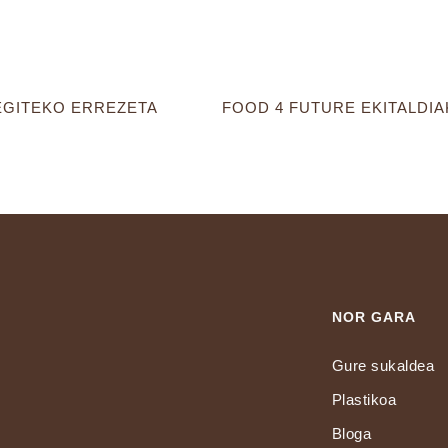
EGITEKO ERREZETA
NOR GARA
Gure sukaldea
Plastikoa
Bloga