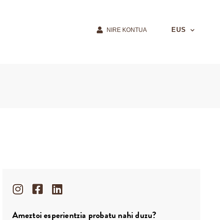
EUS
NIRE KONTUA
Ameztoi esperientzia probatu nahi duzu?