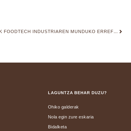
FOOD 4 FUTURE EKITALDIAK FOODTECH INDUSTRIAREN MUNDUKO ERREFERENTE BIHURTUKO DU EUSKADI
LAGUNTZA BEHAR DUZU?
Ohiko galderak
Nola egin zure eskaria
Bidalketa