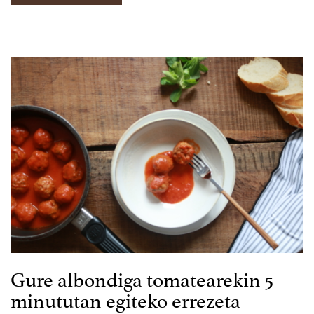
Gure albondiga tomatearekin 5
minututan egiteko errezeta