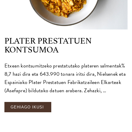
PLATER PRESTATUEN
KONTSUMOA
Etxean kontsumitzeko prestatutako plateren salmentak%
8,7 hazi dira eta 643.990 tonara iritsi dira, Nielsenek eta
Espainiako Plater Prestatuen Fabrikatzaileen Elkarteak
(Asefapre) bildutako datuen arabera. Zehazki, …
GEHIAGO IKUSI