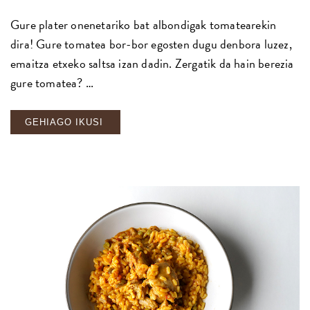
Gure plater onenetariko bat albondigak tomatearekin
dira! Gure tomatea bor-bor egosten dugu denbora luzez,
emaitza etxeko saltsa izan dadin. Zergatik da hain berezia
gure tomatea? …
GEHIAGO IKUSI