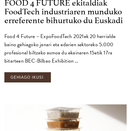
FOOD 4 FUTURE ekitaldiak
FoodTech industriaren munduko
erreferente bihurtuko du Euskadi
Food 4 Future – ExpoFoodTech 2021ek 20 herrialde
baino gehiagoko janari eta edarien sektoreko 5.000
profesional biltzeko asmoa du ekainaren 15etik 17ra
bitartean BEC-Bilbao Exhibition …
GEHIAGO IKUSI