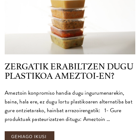
ZERGATIK ERABILTZEN DUGU
PLASTIKOA AMEZTOI-EN?
Ameztoin konpromiso handia dugu ingurumenarekin,
baina, hala ere, ez dugu lortu plastikoaren alternatiba bat
gure ontzietarako, hainbat arrazoirengatik: 1- Gure
produktuak pasteurizatzen ditugu: Ameztoin …
GEHIAGO IKUSI