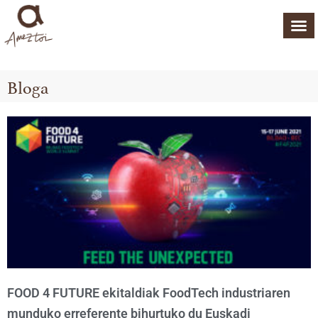
Bloga
FOOD 4 FUTURE ekitaldiak FoodTech industriaren
munduko erreferente bihurtuko du Euskadi