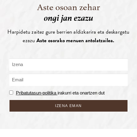
Aste osoan zehar
ongi jan ezazu
Harpidetu zaitez gure berrien aldizkarira eta deskargatu
ezazu
Aste osorako menuen antolatzailea.
Pribatutasun-politika
irakurri eta onartzen dut
IZENA EMAN