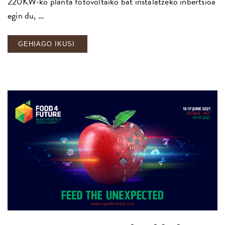
220KW-ko planta fotovoltaiko bat instalatzeko inbertsioa
egin du, …
GEHIAGO IKUSI