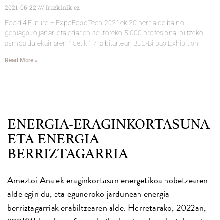
2021-06-22
Iruzkinik ez
Food 4 Future – ExpoFoodTech 2021ek 20 herrialde baino
gehiagoko janari eta edarien sektoreko 5.000 profesional biltzeko
asmoa du ekainaren 15etik 17ra bitartean BEC-Bilbao Exhibition
Read More »
ENERGIA-ERAGINKORTASUNA
ETA ENERGIA
BERRIZTAGARRIA
Ameztoi Anaiek eraginkortasun energetikoa hobetzearen
alde egin du, eta eguneroko jardunean energia
berriztagarriak erabiltzearen alde. Horretarako, 2022an,