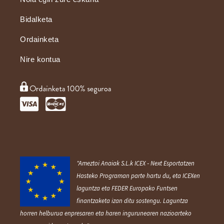
Bidalketa
Ordainketa
Nire kontua
"Ameztoi Anaiak S.L.k ICEX ‐ Next Esportatzen
Hasteko Programan parte hartu du, eta ICEXen
laguntza eta FEDER Europako Funtsen
finantzaketa izan ditu sostengu. Laguntza
horren helburua enpresaren eta haren ingurunearen nazioarteko