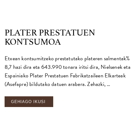
PLATER PRESTATUEN
KONTSUMOA
Etxean kontsumitzeko prestatutako plateren salmentak%
8,7 hazi dira eta 643.990 tonara iritsi dira, Nielsenek eta
Espainiako Plater Prestatuen Fabrikatzaileen Elkarteak
(Asefapre) bildutako datuen arabera. Zehazki, …
GEHIAGO IKUSI