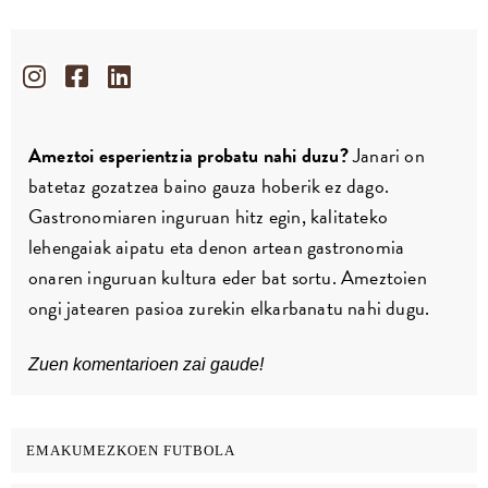
Ameztoi esperientzia probatu nahi duzu?
Janari on
batetaz gozatzea baino gauza hoberik ez dago.
Gastronomiaren inguruan hitz egin, kalitateko
lehengaiak aipatu eta denon artean gastronomia
onaren inguruan kultura eder bat sortu. Ameztoien
ongi jatearen pasioa zurekin elkarbanatu nahi dugu.
Zuen komentarioen zai gaude!
EMAKUMEZKOEN FUTBOLA