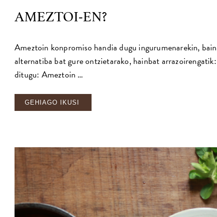
AMEZTOI-EN?
Ameztoin konpromiso handia dugu ingurumenarekin, baina, 
alternatiba bat gure ontzietarako, hainbat arrazoirengati
ditugu: Ameztoin …
GEHIAGO IKUSI