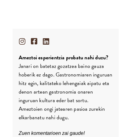
Ameztoi esperientzia probatu nahi duzu?
Janari on batetaz gozatzea baino gauza
hoberik ez dago. Gastronomiaren inguruan
hitz egin, kalitateko lehengaiak aipatu eta
denon artean gastronomia onaren
inguruan kultura eder bat sortu.
Ameztoien ongi jatearen pasioa zurekin
elkarbanatu nahi dugu.
Zuen komentarioen zai gaude!