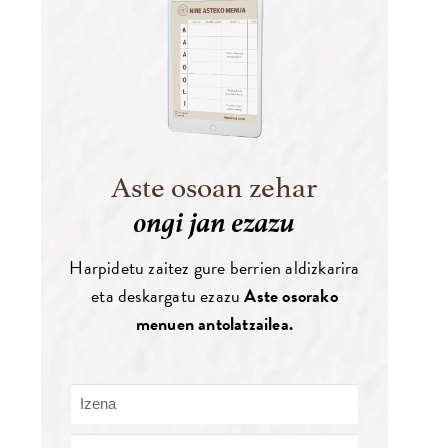
Aste osoan zehar
ongi jan ezazu
Harpidetu zaitez gure berrien aldizkarira
eta deskargatu ezazu
Aste osorako
menuen antolatzailea.