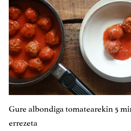
Gure albondiga tomatearekin 5 mi
errezeta