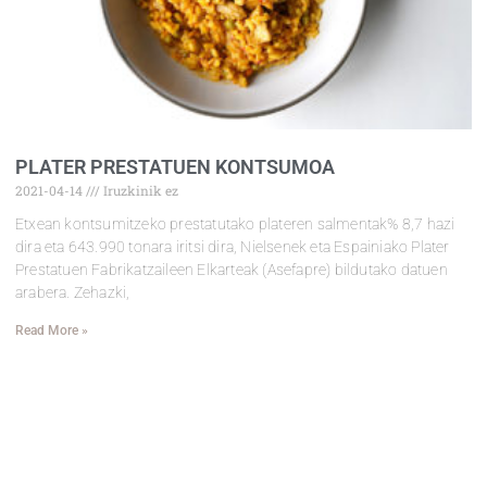
PLATER PRESTATUEN KONTSUMOA
2021-04-14
Iruzkinik ez
Etxean kontsumitzeko prestatutako plateren salmentak% 8,7 hazi
dira eta 643.990 tonara iritsi dira, Nielsenek eta Espainiako Plater
Prestatuen Fabrikatzaileen Elkarteak (Asefapre) bildutako datuen
arabera. Zehazki,
Read More »