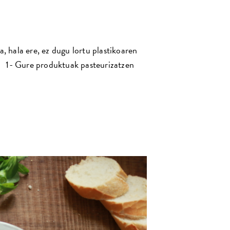
hala ere, ez dugu lortu plastikoaren
k: 1- Gure produktuak pasteurizatzen