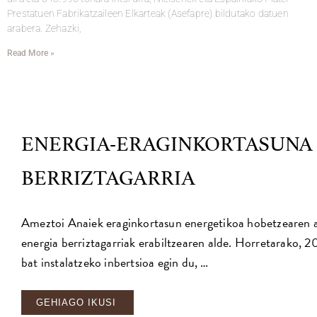
Prestatuen Fabrikatzaileen Elkarteak (Asefapre) bildutako datuen
arabera. Zehazki,
Read More »
ENERGIA-ERAGINKORTASUNA 
BERRIZTAGARRIA
Ameztoi Anaiek eraginkortasun energetikoa hobetzearen a
energia berriztagarriak erabiltzearen alde. Horretarako,
bat instalatzeko inbertsioa egin du, …
GEHIAGO IKUSI