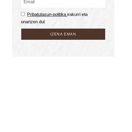
Pribatutasun-politika
irakurri eta
onartzen dut
IZENA EMAN