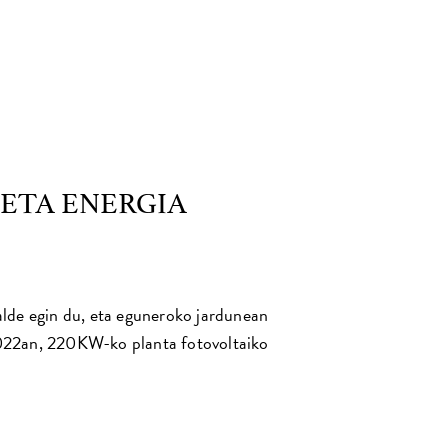
ETA ENERGIA
lde egin du, eta eguneroko jardunean
 2022an, 220KW-ko planta fotovoltaiko