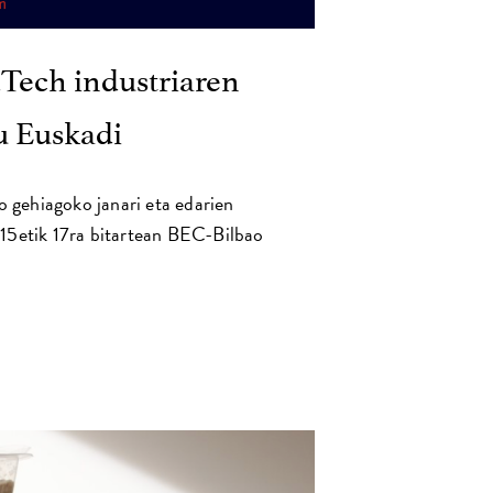
ech industriaren
u Euskadi
gehiagoko janari eta edarien
 15etik 17ra bitartean BEC-Bilbao