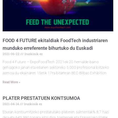
FOOD 4 FUTURE ekitaldiak FoodTech industriaren
munduko erreferente bihurtuko du Euskadi
2021-06-22
Iruzkinik ez
Food 4 Future – ExpoFoodTech 2021ek 20 herrialde baino
gehiagoko janari eta edarien sektoreko 5.000 profesional biltzeko
asmoa du ekainaren 15etik 17ra bitartean BEC-Bilbao Exhibition
Read More »
PLATER PRESTATUEN KONTSUMOA
2021-04-14
Iruzkinik ez
Etxean kontsumitzeko prestatutako plateren salmentak% 8,7 hazi
dira eta 643.990 tonara iritsi dira, Nielsenek eta Espainiako Plater