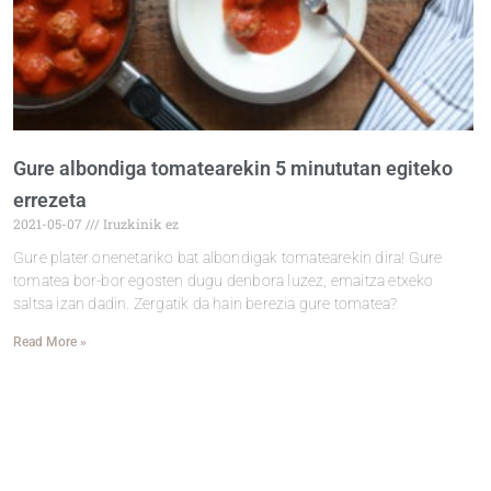
Gure albondiga tomatearekin 5 minututan egiteko
errezeta
2021-05-07
Iruzkinik ez
Gure plater onenetariko bat albondigak tomatearekin dira! Gure
tomatea bor-bor egosten dugu denbora luzez, emaitza etxeko
saltsa izan dadin. Zergatik da hain berezia gure tomatea?
Read More »