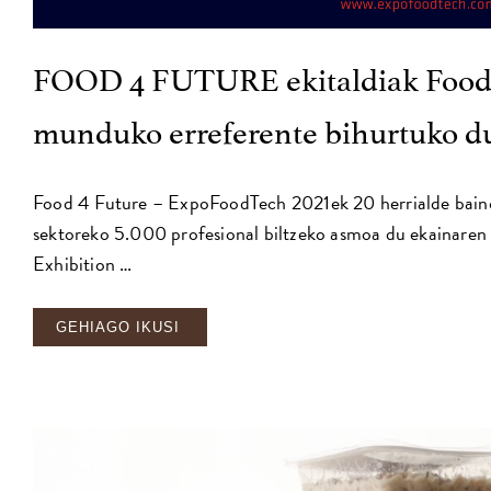
FOOD 4 FUTURE ekitaldiak FoodT
munduko erreferente bihurtuko d
Food 4 Future – ExpoFoodTech 2021ek 20 herrialde baino 
sektoreko 5.000 profesional biltzeko asmoa du ekainaren
Exhibition …
GEHIAGO IKUSI