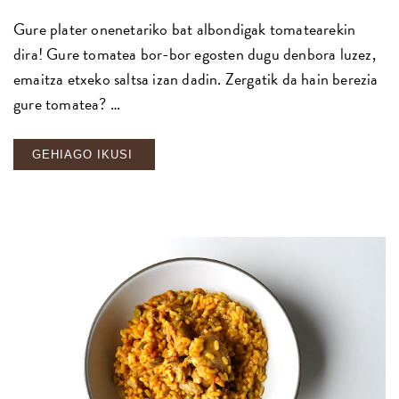
Gure plater onenetariko bat albondigak tomatearekin
dira! Gure tomatea bor-bor egosten dugu denbora luzez,
emaitza etxeko saltsa izan dadin. Zergatik da hain berezia
gure tomatea? …
GEHIAGO IKUSI