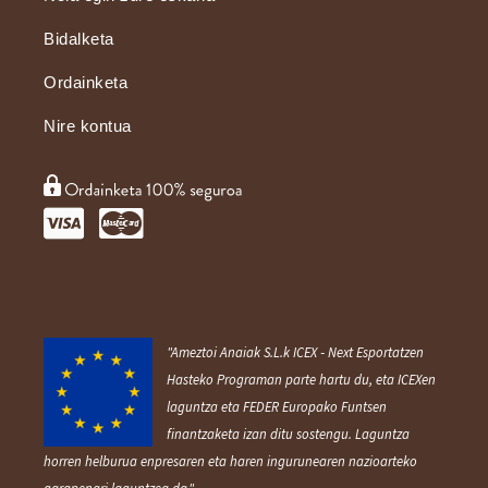
Bidalketa
Ordainketa
Nire kontua
"Ameztoi Anaiak S.L.k ICEX ‐ Next Esportatzen
Hasteko Programan parte hartu du, eta ICEXen
laguntza eta FEDER Europako Funtsen
finantzaketa izan ditu sostengu. Laguntza
horren helburua enpresaren eta haren ingurunearen nazioarteko