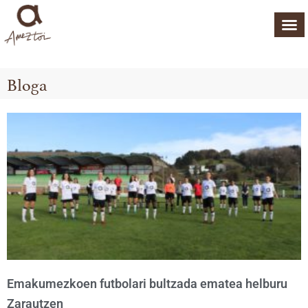
Bloga
Emakumezkoen futbolari bultzada ematea helburu
Zarautzen