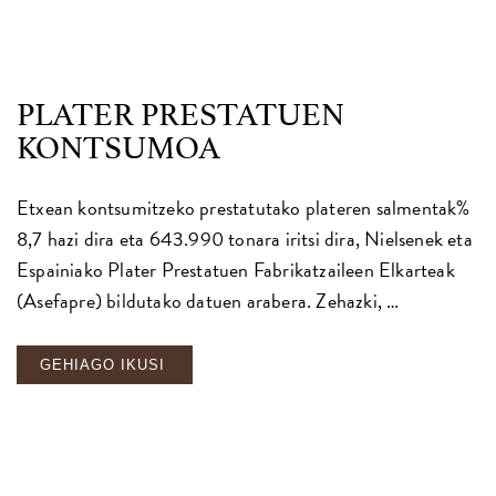
PLATER PRESTATUEN
KONTSUMOA
Etxean kontsumitzeko prestatutako plateren salmentak%
8,7 hazi dira eta 643.990 tonara iritsi dira, Nielsenek eta
Espainiako Plater Prestatuen Fabrikatzaileen Elkarteak
(Asefapre) bildutako datuen arabera. Zehazki, …
GEHIAGO IKUSI