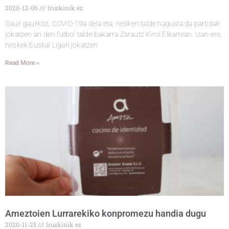
2020-12-06
Iruzkinik ez
Gaur gaurkoz, COVID-19a dela eta, nesken talde nagusia da partidak
jokatzen ari den futbol talde bakarra Zarautz Kirol Elkartean. Izan ere,
neskek Euskal Ligan jokatzen
Read More »
Ameztoien Lurrarekiko konpromezu handia dugu
2020-11-25
Iruzkinik ez