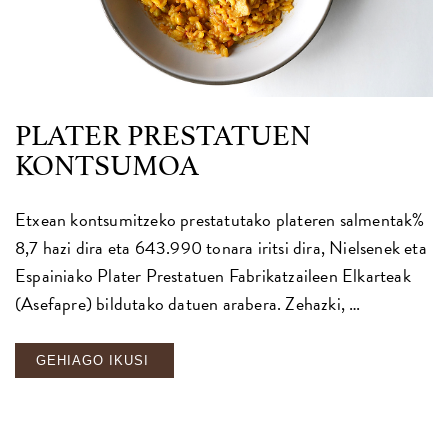
PLATER PRESTATUEN
KONTSUMOA
Etxean kontsumitzeko prestatutako plateren salmentak%
8,7 hazi dira eta 643.990 tonara iritsi dira, Nielsenek eta
Espainiako Plater Prestatuen Fabrikatzaileen Elkarteak
(Asefapre) bildutako datuen arabera. Zehazki, …
GEHIAGO IKUSI