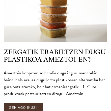
ZERGATIK ERABILTZEN DUGU
PLASTIKOA AMEZTOI-EN?
Ameztoin konpromiso handia dugu ingurumenarekin,
baina, hala ere, ez dugu lortu plastikoaren alternatiba bat
gure ontzietarako, hainbat arrazoirengatik: 1- Gure
produktuak pasteurizatzen ditugu: Ameztoin …
GEHIAGO IKUSI