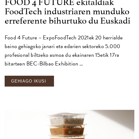
FOOD 4 FUTURE ekitaldiak
FoodTech industriaren munduko
erreferente bihurtuko du Euskadi
Food 4 Future – ExpoFoodTech 2021ek 20 herrialde
baino gehiagoko janari eta edarien sektoreko 5.000
profesional biltzeko asmoa du ekainaren 15etik 17ra
bitartean BEC-Bilbao Exhibition …
GEHIAGO IKUSI