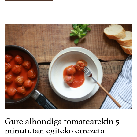
Gure albondiga tomatearekin 5
minututan egiteko errezeta