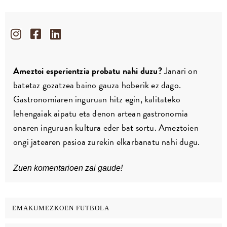
Ameztoi esperientzia probatu nahi duzu?
Janari on
batetaz gozatzea baino gauza hoberik ez dago.
Gastronomiaren inguruan hitz egin, kalitateko
lehengaiak aipatu eta denon artean gastronomia
onaren inguruan kultura eder bat sortu. Ameztoien
ongi jatearen pasioa zurekin elkarbanatu nahi dugu.
Zuen komentarioen zai gaude!
EMAKUMEZKOEN FUTBOLA