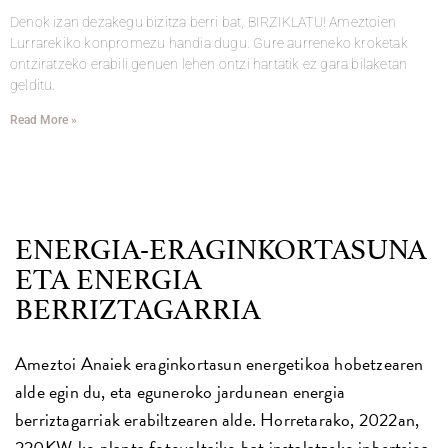
Denok izan dezakegu bizitza berri bat, BIRZIKLATU! Ameztoien
Lurrarekiko konpromezu handia dugu. Gure aurreneko kroketak
ontziratzeko erabili genuen lehen ontzi hartatik ez gara bilaketan
gelditu.
Read More »
ENERGIA-ERAGINKORTASUNA
ETA ENERGIA
BERRIZTAGARRIA
Ameztoi Anaiek eraginkortasun energetikoa hobetzearen
alde egin du, eta eguneroko jardunean energia
berriztagarriak erabiltzearen alde. Horretarako, 2022an,
220KW-ko planta fotovoltaiko bat instalatzeko inbertsioa