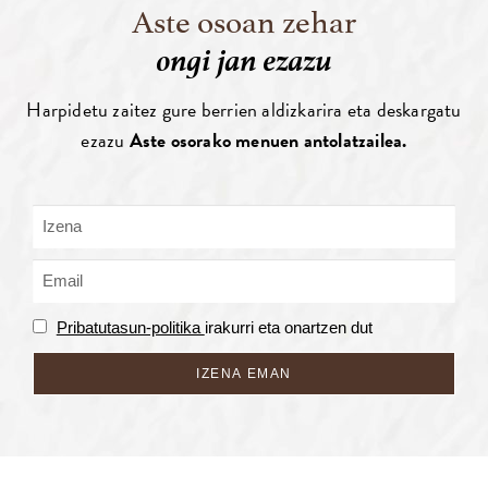
Aste osoan zehar
ongi jan ezazu
Harpidetu zaitez gure berrien aldizkarira eta deskargatu
ezazu
Aste osorako menuen antolatzailea.
Pribatutasun-politika
irakurri eta onartzen dut
IZENA EMAN